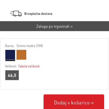
Brezplačna dostava
Zaloga po trgovinah »
Barva:
Temno modra (598)
Velikost:
Tabela velikosti
46,5
Dodaj v košarico