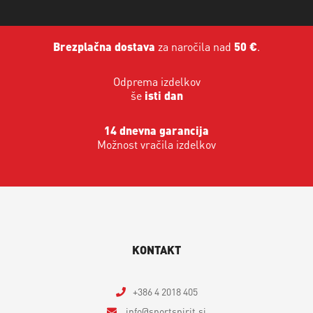
Brezplačna dostava
za naročila nad
50 €
.
Odprema izdelkov
še
isti dan
14 dnevna garancija
Možnost vračila izdelkov
KONTAKT
+386 4 2018 405
info
sportspirit.si