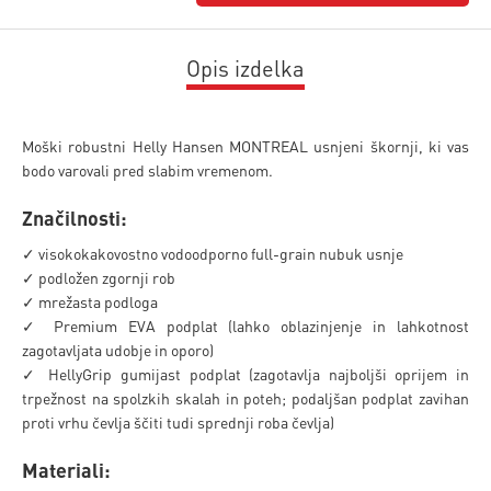
Opis izdelka
Moški robustni Helly Hansen MONTREAL usnjeni škornji, ki vas
bodo varovali pred slabim vremenom.
Značilnosti:
✓ visokokakovostno vodoodporno full-grain nubuk usnje
✓ podložen zgornji rob
✓ mrežasta podloga
✓ Premium EVA podplat (lahko oblazinjenje in lahkotnost
zagotavljata udobje in oporo)
✓ HellyGrip gumijast podplat (zagotavlja najboljši oprijem in
trpežnost na spolzkih skalah in poteh; podaljšan podplat zavihan
proti vrhu čevlja ščiti tudi sprednji roba čevlja)
Materiali: