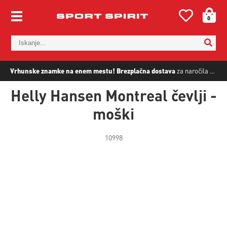
0
Vrhunske znamke na enem mestu!
Brezplačna dostava
za naročila nad
5
Helly Hansen Montreal čevlji -
moški
10998