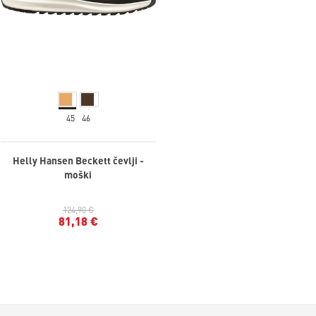
45
46
Helly Hansen Beckett čevlji -
moški
124,90 €
81,18 €