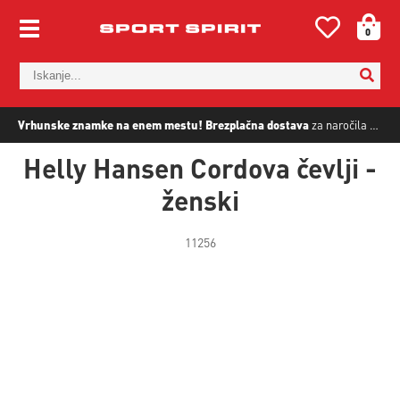
0
Vrhunske znamke na enem mestu!
Brezplačna dostava
za naročila nad
5
Helly Hansen Cordova čevlji -
ženski
11256