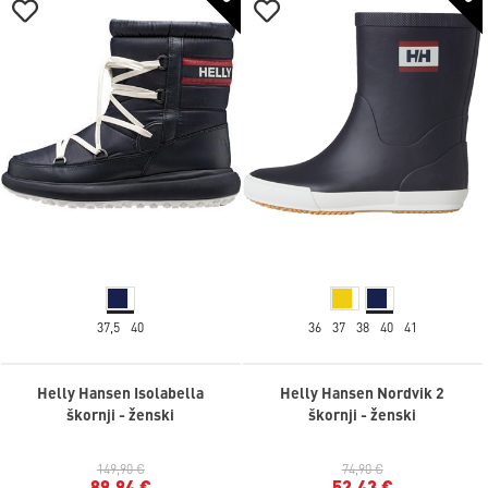
37,5
40
36
37
38
40
41
Helly Hansen Isolabella
Helly Hansen Nordvik 2
škornji - ženski
škornji - ženski
149,90 €
74,90 €
89,94 €
52,43 €