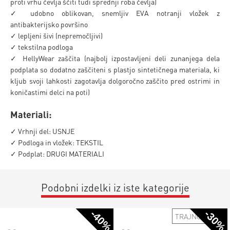
proti vrhu čevlja ščiti tudi sprednji roba čevlja)
✓ udobno oblikovan, snemljiv EVA notranji vložek z
antibakterijsko površino
✓ lepljeni šivi (nepremočljivi)
✓ tekstilna podloga
✓ HellyWear zaščita (najbolj izpostavljeni deli zunanjega dela
podplata so dodatno zaščiteni s plastjo sintetičnega materiala, ki
kljub svoji lahkosti zagotavlja dolgoročno zaščito pred ostrimi in
koničastimi delci na poti)
Materiali:
✓ Vrhnji del: USNJE
✓ Podloga in vložek: TEKSTIL
✓ Podplat: DRUGI MATERIALI
Podobni izdelki iz iste kategorije
-40%
-30%
TRAJNOSTNO