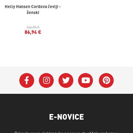
Helly Hansen Cordova čevlji -
ženski
144,90 €
86,94 €
E-NOVICE
Prijavite se na elektronske novice in obveščali vas bomo o