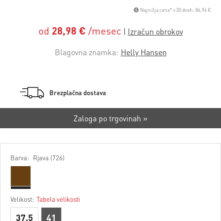
Najnižja cena* v 30 dneh: 86,94 €
od
28,98 €
/mesec
Blagovna znamka:
Helly Hansen
Brezplačna dostava
Zaloga po trgovinah »
Barva:
Rjava (726)
Velikost:
Tabela velikosti
37,5
41