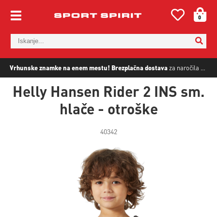
0
Vrhunske znamke na enem mestu!
Brezplačna dostava
za naročila nad
5
Helly Hansen Rider 2 INS sm.
hlače - otroške
40342