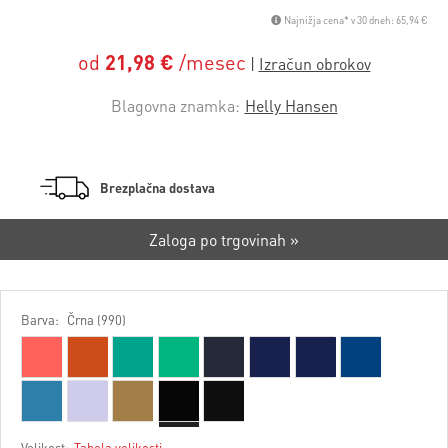
Najnižja cena* v 30 dneh: 65,94 €
od
21,98 €
/mesec
Blagovna znamka:
Helly Hansen
Brezplačna dostava
Zaloga po trgovinah »
Barva:
Črna (990)
Velikost:
Tabela velikosti