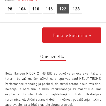
98
104
110
116
122
128
Dodaj v košarico
Opis izdelka
Helly Hansen RIDER 2 INS BIB so otroške smučarske hlače, v
katerih bo vaš malček užival na snegu ves dan! HELLY TECH®
Performance tehnologija poskrbi, da otroci ostanejo suhi ves dan.
Izolacija je narejena iz 100% recikliranega PrimaLoft®-a, kar
zagotavlja toploto tudi v najhladnejših dneh. Nastavljive
naramnice, elastični stranski deli in možnost podaljšanja hlačnic
zagotavljajo, da te hlače rastejo skupaj z otroci.