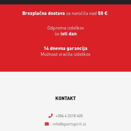
Brezplačna dostava
za naročila nad
50 €
.
Odprema izdelkov
še
isti dan
14 dnevna garancija
Možnost vračila izdelkov
KONTAKT
+386 4 2018 405
info
sportspirit.si