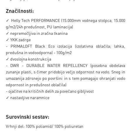
Značilnosti:
✓ Helly Tech PERFORMANCE (15.000mm vodnega stolpca, 15.000
g/m2/24h predušnost, PU laminacija)
✓ nepremočljiva in zračna tkanina
✓ YKK zadrge
- PRIMALOFT Black Eco izolacija (izolativna oblačila; lahka,
predušna in vodoodporna) - 100g/m2
✓ dvoslojna konstrukcija
- DWR - DURABLE WATER REPELLENCY (posebna obdelava
zunanje plasti, s čimer pridobijo večjo odpornost na vodo. Sneg in
umazanija zdrsnejo po površini in s tem pomagajo ohranjati vodo
odpornost in predušnost oblačila)
- ojačitve na kritičnih delih za povečano gibljivost
✓ nastavljive naramnice
Surovinski sestav:
Vrhnji del: 100% poliamid/ 100% poliuretan