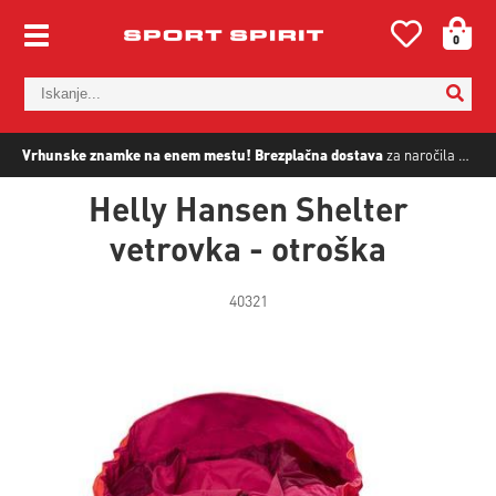
0
Vrhunske znamke na enem mestu!
Brezplačna dostava
za naročila nad
5
Helly Hansen Shelter
vetrovka - otroška
40321