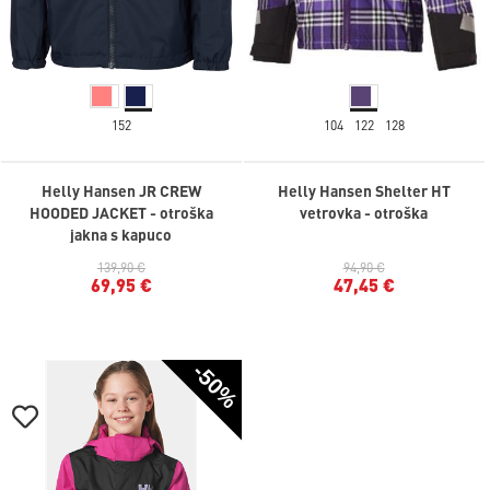
152
104
122
128
Helly Hansen JR CREW
Helly Hansen Shelter HT
HOODED JACKET - otroška
vetrovka - otroška
jakna s kapuco
139,90 €
94,90 €
69,95 €
47,45 €
-50%