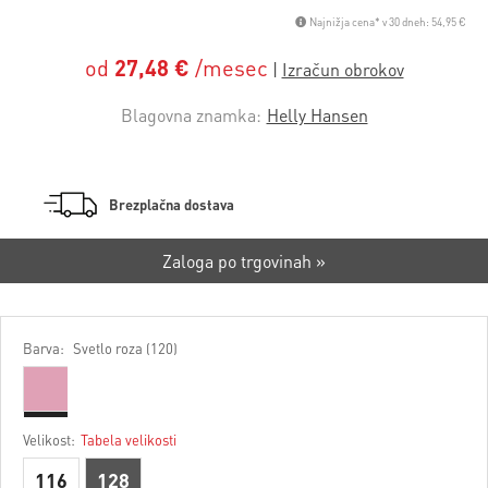
Najnižja cena* v 30 dneh: 54,95 €
od
27,48 €
/mesec
Blagovna znamka:
Helly Hansen
Brezplačna dostava
Zaloga po trgovinah »
Barva:
Svetlo roza (120)
Velikost:
Tabela velikosti
116
128