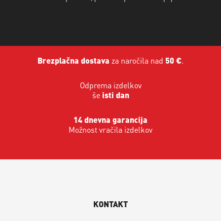
Brezplačna dostava
za naročila nad
50 €
.
Odprema izdelkov
še
isti dan
14 dnevna garancija
Možnost vračila izdelkov
KONTAKT