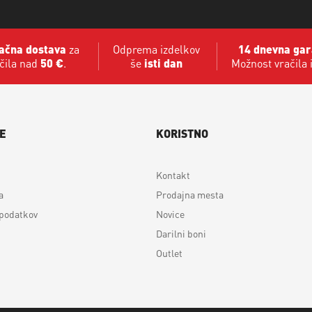
ačna dostava
za
Odprema izdelkov
14 dnevna gar
čila nad
50 €
.
še
isti dan
Možnost vračila 
E
KORISTNO
Kontakt
a
Prodajna mesta
 podatkov
Novice
Darilni boni
Outlet