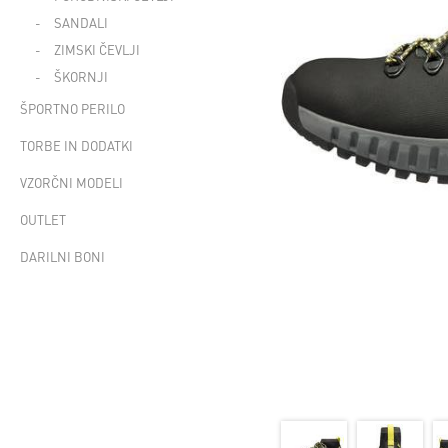
SANDALI
ZIMSKI ČEVLJI
ŠKORNJI
ŠPORTNO PERILO
TORBE IN DODATKI
VZORČNI MODELI
OUTLET
DARILNI BONI