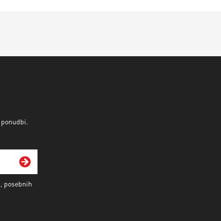
v ponudbi.
i, posebnih