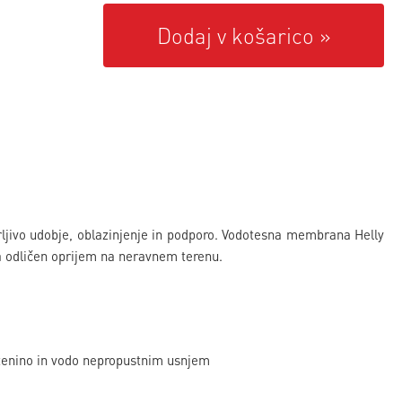
Dodaj v košarico
jivo udobje, oblazinjenje in podporo. Vodotesna membrana Helly
a odličen oprijem na neravnem terenu.
nino in vodo nepropustnim usnjem