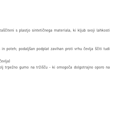
iteni s plastjo sintetičnega materiala, ki kljub svoji lahkosti
in poteh; podaljšan podplat zavihan proti vrhu čevlja ščiti tudi
evlja)
bolj trpežno gumo na tržišču - ki omogoča dolgotrajno oporo na