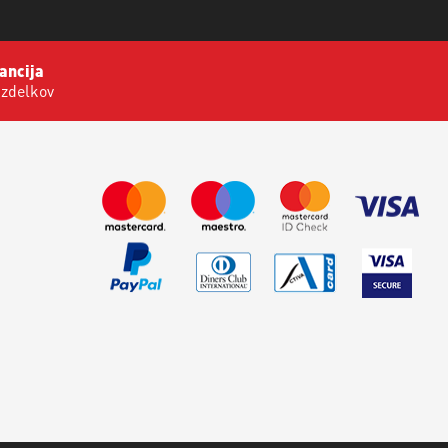
ancija
izdelkov