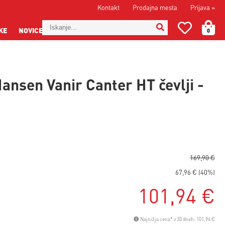
Kontakt
Prodajna mesta
Prijava
»
KE
NOVICE
0
Hansen Vanir Canter HT čevlji -
169,90 €
67,96 € (40%)
101,94 €
Najnižja cena* v 30 dneh: 101,94 €