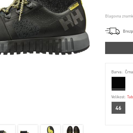
Blagovna znamk
Brezp
Barva:
Črna
Velikost:
Tab
46