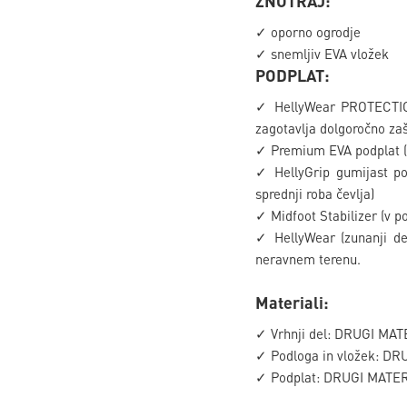
ZNOTRAJ:
✓ oporno ogrodje
✓ snemljiv EVA vložek
PODPLAT:
✓ HellyWear PROTECTION (
zagotavlja dolgoročno zašč
✓ Premium EVA podplat (la
✓ HellyGrip gumijast pod
sprednji roba čevlja)
✓ Midfoot Stabilizer (v p
✓ HellyWear (zunanji del
neravnem terenu.
Materiali:
✓ Vrhnji del: DRUGI MAT
✓ Podloga in vložek: DR
✓ Podplat: DRUGI MATER