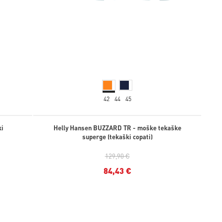
42
44
45
ki
Helly Hansen BUZZARD TR - moške tekaške
superge (tekaški copati)
129,90 €
84,43 €