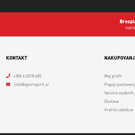
Brezpl
naro
KONTAKT
NAKUPOVANJ
+386 4 2018 405
Moj profil
info
sportspirit.si
Pogoji poslovanj
Varstvo osebnih
Dostava
Vračilo izdelkov