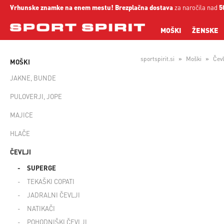
Vrhunske znamke na enem mestu!
Brezplačna dostava
za naročila nad
5
MOŠKI
ŽENSKE
sportspirit.si
Moški
Čevl
MOŠKI
JAKNE, BUNDE
PULOVERJI, JOPE
MAJICE
HLAČE
ČEVLJI
SUPERGE
TEKAŠKI COPATI
JADRALNI ČEVLJI
NATIKAČI
POHODNIŠKI ČEVLJI