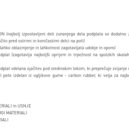
najbolj izpostavljeni deli zunanjega dela podplata so dodatno zašč
ito pred ostrimi in koničastimi delci na poti)
hko oblazinjenje in lahkotnost zagotavljata udobje in oporo)
plat (zagotavlja najboljši oprijem in trpežnost na spolzkih skalah 
odplat vdelana ojačitev pod sredinskim lokom, ki preprečuje zvijanje č
 pete izdelan iz ogljikove gume - carbon rubber, ki velja za naj
ERIALI in USNJE
UGI MATERIALI
IALI