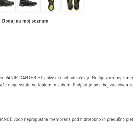
Dodaj na moj seznam
en VANIR CANTER HT polvisoki pohodni čevlji. Nudijo vam neprimerl
aše noge ostale na toplem in suhem. Podplat je posebej zasnovan z
NCE vodo nepropustna membrana pod hidrofobno in predušno plete