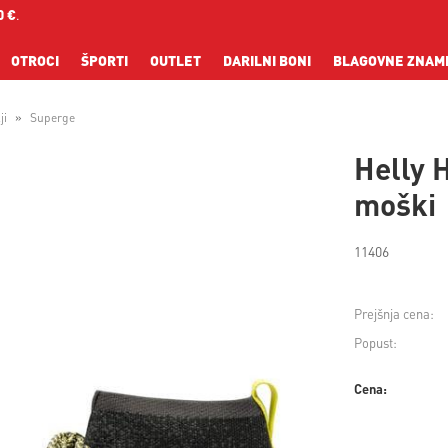
0 €
.
OTROCI
ŠPORTI
OUTLET
DARILNI BONI
BLAGOVNE ZNAM
ji
Superge
Helly 
moški
11406
Prejšnja cena:
Popust:
Cena: