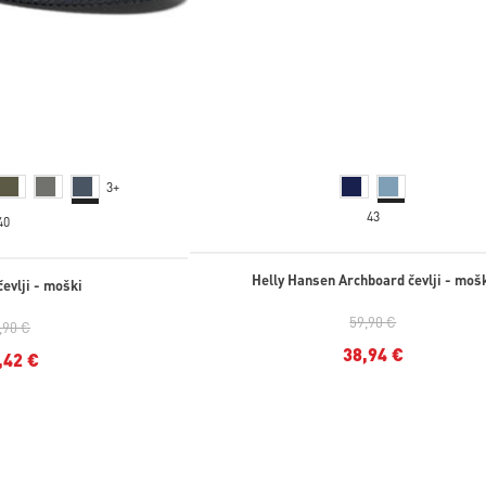
3+
43
40
Helly Hansen Archboard čevlji - moš
čevlji - moški
59,90 €
,90 €
38,94 €
,42 €