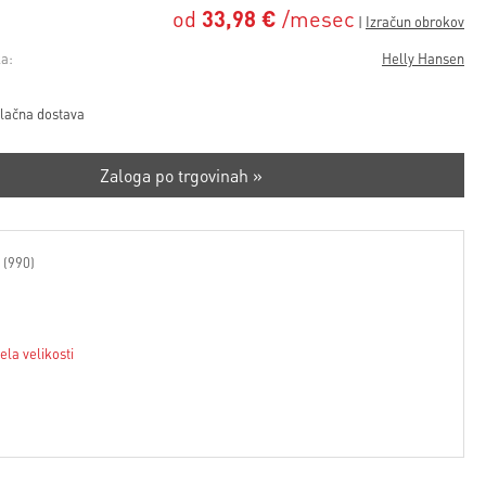
od
33,98 €
/mesec
a:
Helly Hansen
lačna dostava
Zaloga po trgovinah »
 (990)
ela velikosti