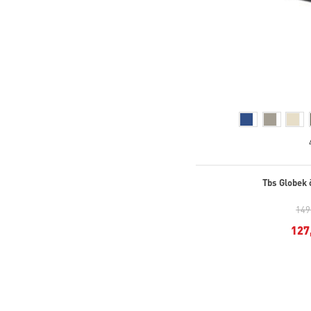
Tbs Globek 
149
127