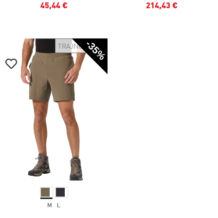
45,44 €
214,43 €
-35%
TRAJNOSTNO
M
L