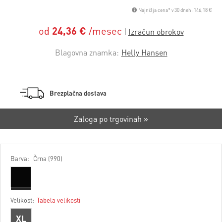
Najnižja cena* v 30 dneh: 146,18 €
od
24,36 €
/mesec
Blagovna znamka:
Helly Hansen
Brezplačna dostava
Zaloga po trgovinah »
Barva:
Črna (990)
Velikost:
Tabela velikosti
XL