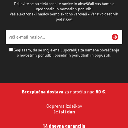
Prijavite se na elektronske novice in obveščali vas bomo o
ugodnostih in novostih v ponudbi.
Vaš elektronski naslov bomo skrbno varovali -
Varstvo osebnih
podatkov
.
Soglašam, da se moj e-mail uporablja za namene obveščanja
o novostih v ponudbi, posebnih ponudbah in popustih.
Brezplačna dostava
za naročila nad
50 €
.
Odprema izdelkov
še
isti dan
14 dnevna garancija