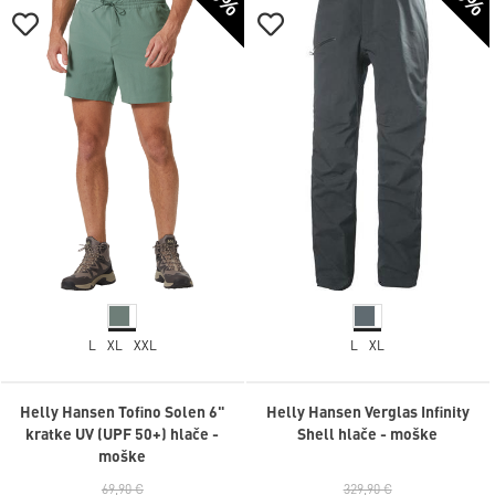
L
XL
XXL
L
XL
Helly Hansen Tofino Solen 6"
Helly Hansen Verglas Infinity
kratke UV (UPF 50+) hlače -
Shell hlače - moške
moške
69,90 €
329,90 €