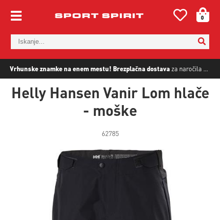
0
Vrhunske znamke na enem mestu!
Brezplačna dostava
za naročila nad
5
Helly Hansen Vanir Lom hlače
- moške
62785