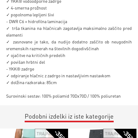
✓ YKK® vodoodporne zadrge
✓ 4-smerna prožnost
✓ popolnoma lepljeni šivi
- DWR C6 + hidrofilna laminacija
✓ trša tkanina na hlačnicah zagotavlja maksimalno zaščito pred
elementi
✓ zasnovane je tako, da nudijo dodatno zaščito ob neugodnih
vremenskih razmerah na številnih dogodivščinah
✓ ojačitve na kritičnih predelih
✓ povišan hrbtni del
- YKK® zadrge
✓ odpiranje hlačnic z zadrgo in nastavljivim nastavkom
✓ dolžina razkoraka: 85cm
Surovinski sestav: 100% poliamid 70Dx70D / 100% poliuretan
Podobni izdelki iz iste kategorije
-35%
-35%
TRAJNOSTNO
TRAJNOSTNO