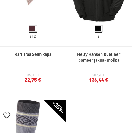
STD
S
Kari Traa Seim kapa
Helly Hansen Dubliner
bomber jakna- moška
35,00 €
209,90 €
22,75 €
136,44 €
-35%