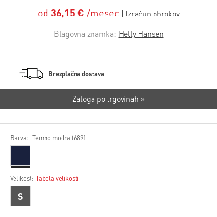
od
36,15 €
/mesec
Blagovna znamka:
Helly Hansen
Brezplačna dostava
Zaloga po trgovinah »
Barva:
Temno modra (689)
Velikost:
Tabela velikosti
S