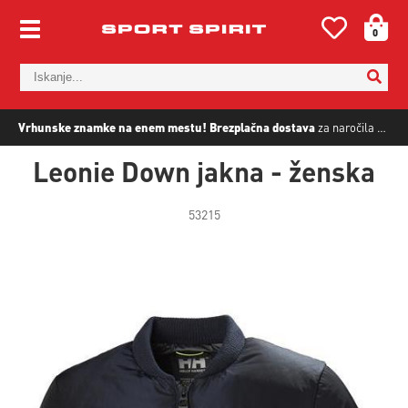
0
Vrhunske znamke na enem mestu!
Brezplačna dostava
za naročila nad
5
Leonie Down jakna - ženska
53215