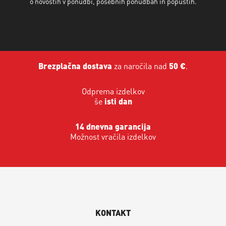
o novostih v ponudbi, posebnih ponudbah in popustih.
Brezplačna dostava
za naročila nad
50 €
.
Odprema izdelkov
še
isti dan
14 dnevna garancija
Možnost vračila izdelkov
KONTAKT