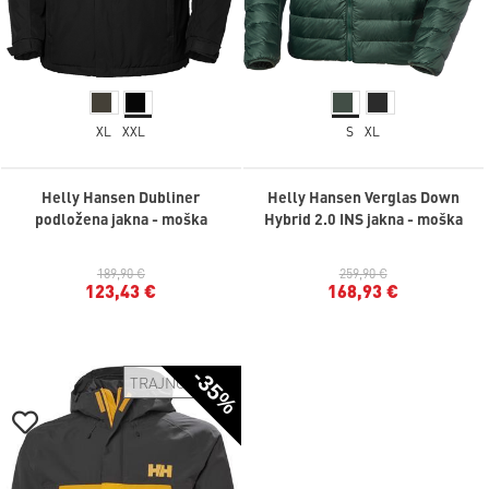
XL
XXL
S
XL
Helly Hansen Dubliner
Helly Hansen Verglas Down
podložena jakna - moška
Hybrid 2.0 INS jakna - moška
189,90 €
259,90 €
123,43 €
168,93 €
-35%
TRAJNOSTNO