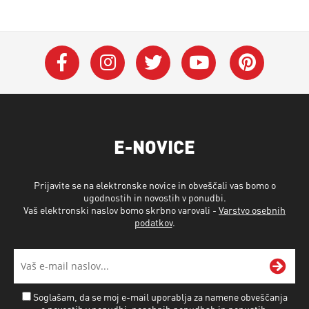
E-NOVICE
Prijavite se na elektronske novice in obveščali vas bomo o
ugodnostih in novostih v ponudbi.
Vaš elektronski naslov bomo skrbno varovali -
Varstvo osebnih
podatkov
.
Soglašam, da se moj e-mail uporablja za namene obveščanja
o novostih v ponudbi, posebnih ponudbah in popustih.