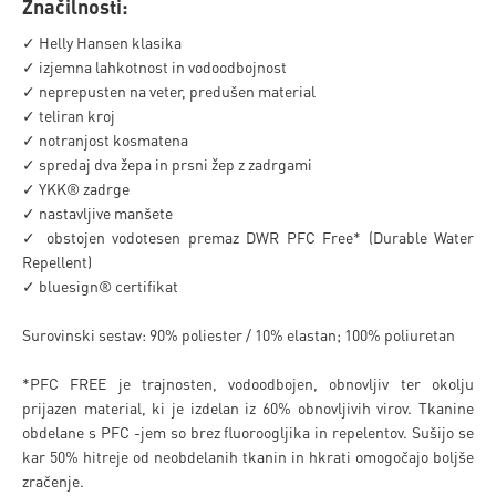
Značilnosti:
✓ Helly Hansen klasika
✓ izjemna lahkotnost in vodoodbojnost
✓ neprepusten na veter, predušen material
✓ teliran kroj
✓ notranjost kosmatena
✓ spredaj dva žepa in prsni žep z zadrgami
✓ YKK® zadrge
✓ nastavljive manšete
✓ obstojen vodotesen premaz DWR PFC Free* (Durable Water
Repellent)
✓ bluesign® certifikat
Surovinski sestav: 90% poliester / 10% elastan; 100% poliuretan
*PFC FREE je trajnosten, vodoodbojen, obnovljiv ter okolju
prijazen material, ki je izdelan iz 60% obnovljivih virov. Tkanine
obdelane s PFC -jem so brez fluoroogljika in repelentov. Sušijo se
kar 50% hitreje od neobdelanih tkanin in hkrati omogočajo boljše
zračenje.