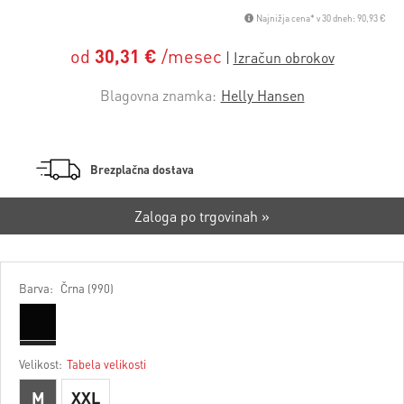
Najnižja cena* v 30 dneh: 90,93 €
od
30,31 €
/mesec
Blagovna znamka:
Helly Hansen
Brezplačna dostava
Zaloga po trgovinah »
Barva:
Črna (990)
Velikost:
Tabela velikosti
M
XXL