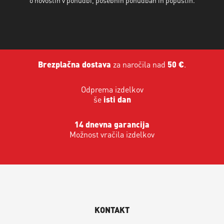
Brezplačna dostava
za naročila nad
50 €
.
Odprema izdelkov
še
isti dan
14 dnevna garancija
Možnost vračila izdelkov
KONTAKT