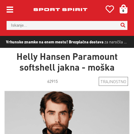
0
Vrhunske znamke na enem mestu!
Brezplačna dostava
za naročila nad
5
Helly Hansen Paramount
softshell jakna - moška
62915
TRAJNOSTNO