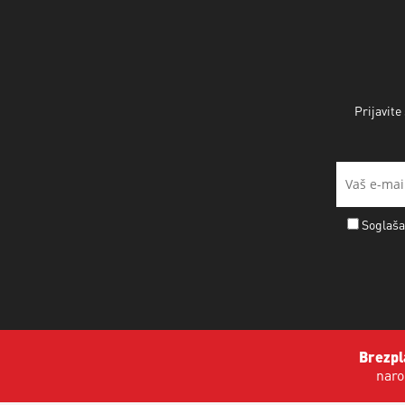
Prijavite
Soglaša
Brezpl
naro