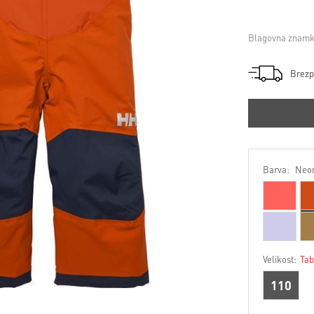
Blagovna znamk
Brezp
Barva:
Neon
Velikost:
Tab
110