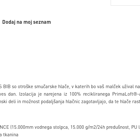
Dodaj na moj seznam
 BIB so otroške smučarske hlače, v katerih bo vaš malček užival 
ves dan. Izolacija je narejena iz 100% recikliranega PrimaLoft®-a
ski deli in možnost podaljšanja hlačnic zagotavljajo, da te hlače rast
E (15.000mm vodnega stolpca, 15.000 g/m2/24h predušnost, PU l
a tkanina