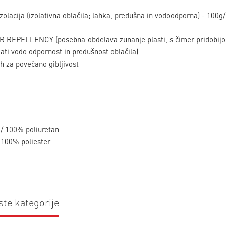
lacija (izolativna oblačila; lahka, predušna in vodoodporna) - 100g
EPELLENCY (posebna obdelava zunanje plasti, s čimer pridobijo ve
ati vodo odpornost in predušnost oblačila)
lih za povečano gibljivost
d/ 100% poliuretan
 100% poliester
ste kategorije