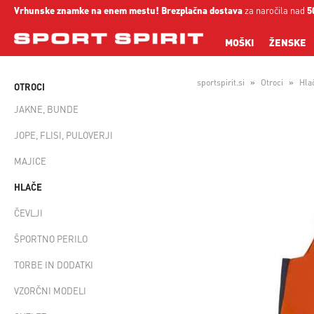
Vrhunske znamke na enem mestu!
Brezplačna dostava
za naročila nad
5
MOŠKI
ŽENSKE
sportspirit.si
Otroci
Hla
OTROCI
JAKNE, BUNDE
JOPE, FLISI, PULOVERJI
MAJICE
HLAČE
ČEVLJI
ŠPORTNO PERILO
TORBE IN DODATKI
VZORČNI MODELI