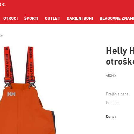
0 €
.
OTROCI
ŠPORTI
OUTLET
DARILNI BONI
BLAGOVNE ZNAM
če
Helly 
otrošk
40342
Prejšnja cena:
Popust:
Cena: