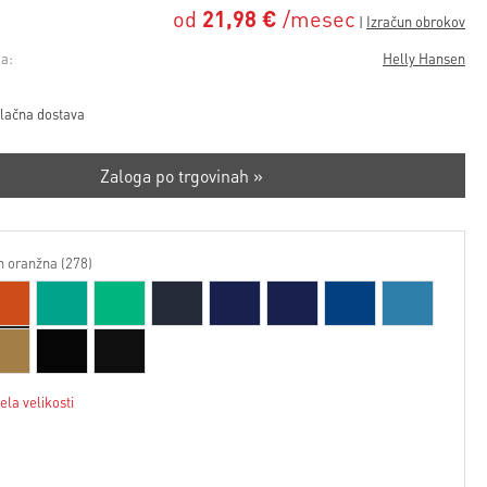
od
21,98 €
/mesec
a:
Helly Hansen
lačna dostava
Zaloga po trgovinah »
 oranžna (278)
ela velikosti