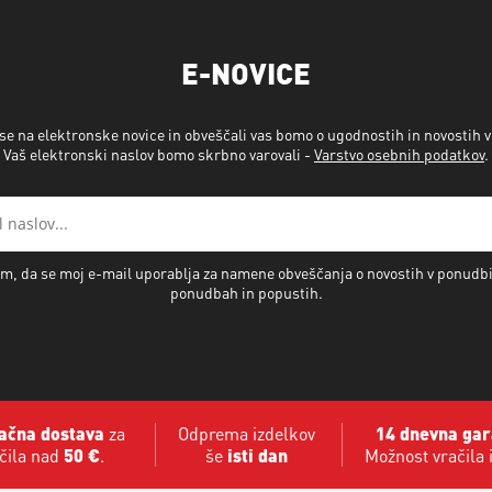
E-NOVICE
 se na elektronske novice in obveščali vas bomo o ugodnostih in novostih 
Vaš elektronski naslov bomo skrbno varovali -
Varstvo osebnih podatkov
.
m, da se moj e-mail uporablja za namene obveščanja o novostih v ponudb
ponudbah in popustih.
ačna dostava
za
Odprema izdelkov
14 dnevna gar
čila nad
50 €
.
še
isti dan
Možnost vračila 