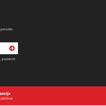
v ponudbi.
i, posebnih
ancija
izdelkov