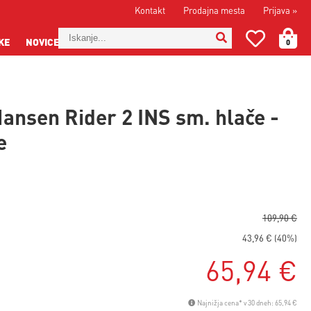
Kontakt
Prodajna mesta
Prijava
»
KE
NOVICE
0
Hansen Rider 2 INS sm. hlače -
e
109,90 €
43,96 € (40%)
65,94 €
Najnižja cena* v 30 dneh: 65,94 €