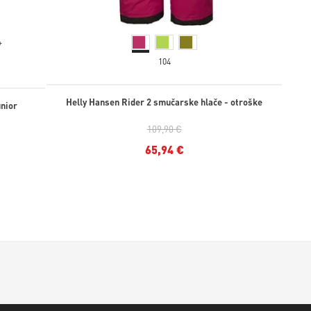
+
104
Helly Hansen Rider 2 smučarske hlače - otroške
unior
109,90 €
65,94 €