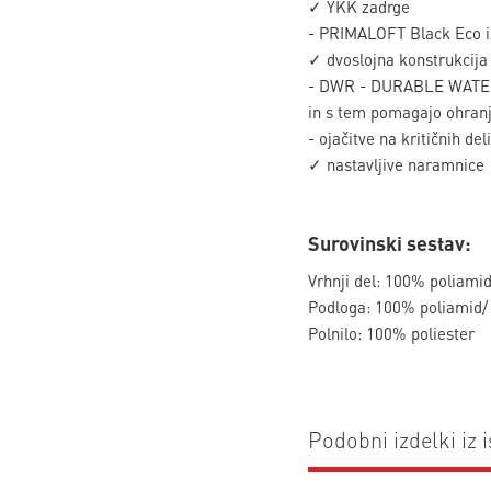
✓ YKK zadrge
- PRIMALOFT Black Eco izo
✓ dvoslojna konstrukcija
- DWR - DURABLE WATER R
in s tem pomagajo ohranj
- ojačitve na kritičnih de
✓ nastavljive naramnice
Surovinski sestav:
Vrhnji del: 100% poliami
Podloga: 100% poliamid/
Polnilo: 100% poliester
Podobni izdelki iz i