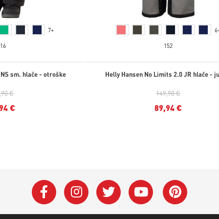
7+
6
116
152
INS sm. hlače - otroške
Helly Hansen No Limits 2.0 JR hlače - j
,90 €
149,90 €
94 €
89,94 €