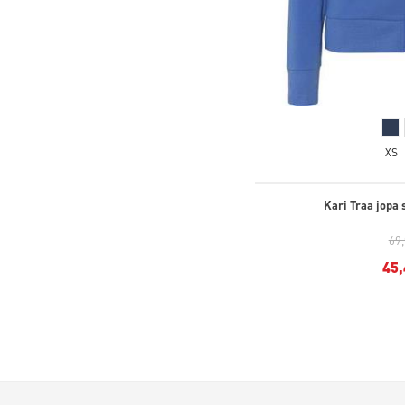
XS
Kari Traa jopa 
69
45,