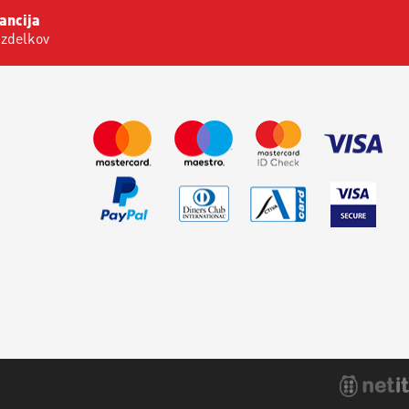
ancija
izdelkov