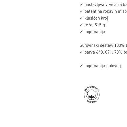
✓ nastavljiva vrvica za k
✓ patent na rokavih in s
✓ klasičen kroj
✓ teža: 515 g
✓ logomanija
Surovinski sestav: 100%
✓ barva 648, 071: 70% b
✓ logomanija puloverji