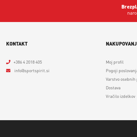
Brezpl
naro
KONTAKT
NAKUPOVANJ
+386 4 2018 405
Moj profil
info
sportspirit.si
Pogoji poslovanj
Varstvo osebnih
Dostava
Vračilo izdelkov