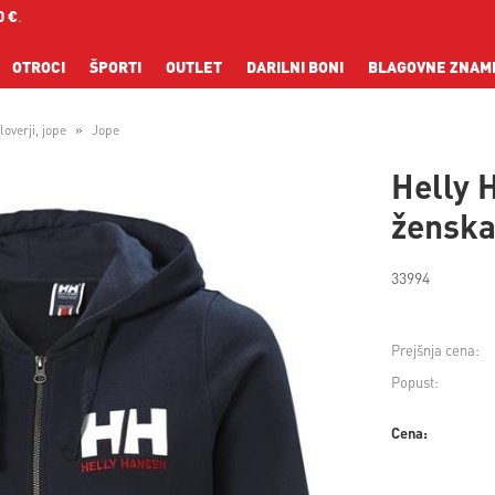
0 €
.
OTROCI
ŠPORTI
OUTLET
DARILNI BONI
BLAGOVNE ZNAM
overji, jope
Jope
Helly 
žensk
33994
Prejšnja cena:
Popust:
Cena: