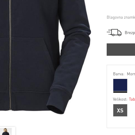
Blagovna znamk
Brezp
Barva:
Morn
Velikost:
Tab
XS