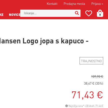
Kontakt
Prodajna mesta
Prijava
»
KE
NOVICE
0
Hansen Logo jopa s kapuco -
a
TRAJNOSTNO
109,90 €
38,47 € (35%)
71,43 €
Najnižja cena* v 30 dneh: 71,44 €