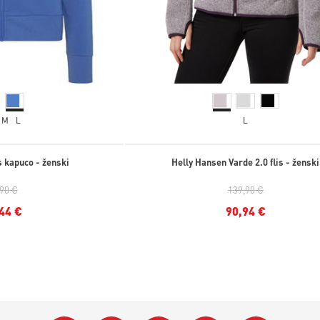
M
L
L
s kapuco - ženski
Helly Hansen Varde 2.0 flis - ženski
,90 €
139,90 €
44 €
90,94 €