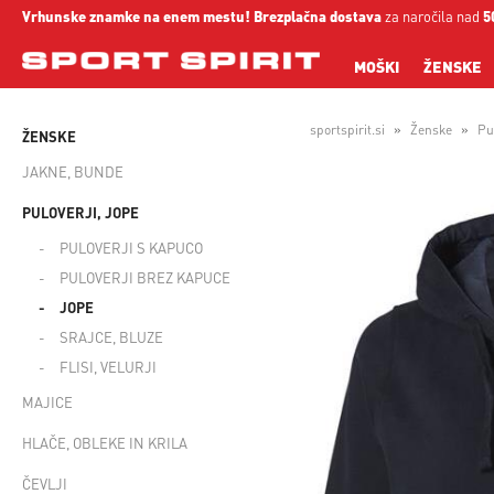
Vrhunske znamke na enem mestu!
Brezplačna dostava
za naročila nad
5
MOŠKI
ŽENSKE
sportspirit.si
Ženske
Pul
ŽENSKE
JAKNE, BUNDE
PULOVERJI, JOPE
PULOVERJI S KAPUCO
PULOVERJI BREZ KAPUCE
JOPE
SRAJCE, BLUZE
FLISI, VELURJI
MAJICE
HLAČE, OBLEKE IN KRILA
ČEVLJI