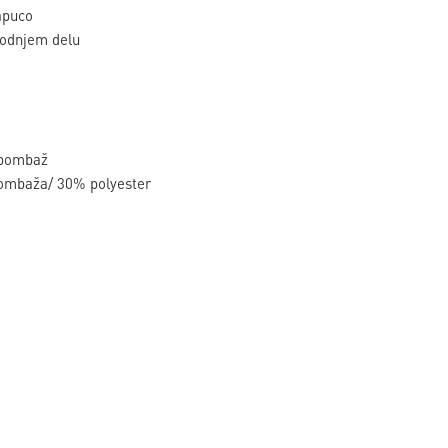
apuco
podnjem delu
 bombaž
ombaža/ 30% polyester