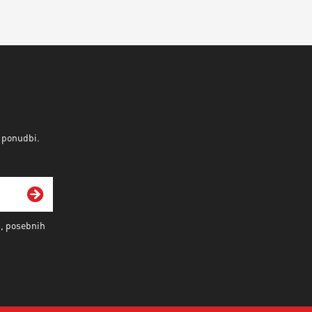
v ponudbi.
i, posebnih