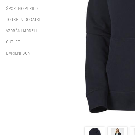
ŠPORTNO PERILO
TORBE IN DODATKI
VZORČNI MODELI
OUTLET
DARILNI BONI