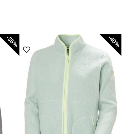
-35%
-40%