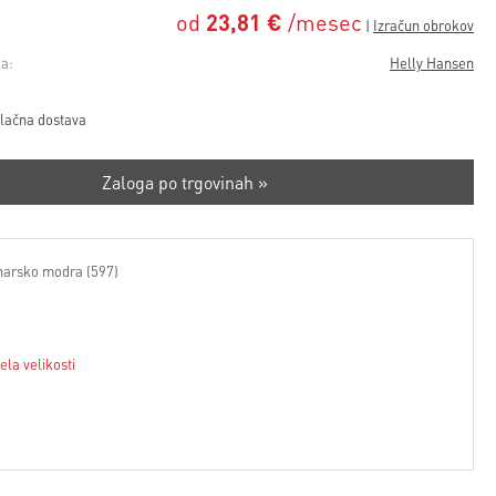
od
23,81 €
/mesec
a:
Helly Hansen
lačna dostava
Zaloga po trgovinah »
arsko modra (597)
ela velikosti