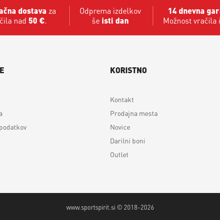
ačna dostava
za
Odprema izdelkov
14 dnevna gar
čila nad
50 €
.
še
isti dan
Možnost vračila 
E
KORISTNO
Kontakt
a
Prodajna mesta
 podatkov
Novice
Darilni boni
Outlet
www.sportspirit.si © 2018-2026