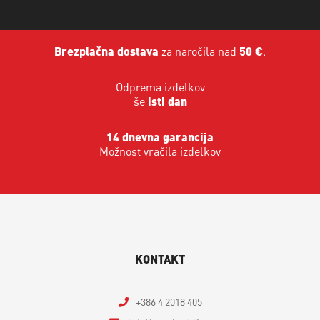
Brezplačna dostava
za naročila nad
50 €
.
Odprema izdelkov
še
isti dan
14 dnevna garancija
Možnost vračila izdelkov
KONTAKT
+386 4 2018 405