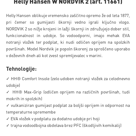
Helly Hansen W NORDVIK 2 (art. 11661)
Helly Hansen oblikuje vremensko zaščitno opremo že od leta 1877,
pri čemer so gumijasti škornji vedno igrali ključno vlogo.
NORDVIK 2 so nižje krojeni in lažji škornji in združujejo dober stil,
funkcionalnost in udobje. So vodoodporni, imajo mehak EVA
notranji vložek ter podplat, ki nudi odličen oprijem na spolzkih
površinah. Model Nordvik je popoln škorenj za sproščeno uporabo
v deževnih dneh ali kot zvest spremljevalec v marini.
Tehnologije:
✓ HH® Comfort Insole (zelo udoben notranji vložek za celodnevno
udobje)
✓ HH® Max-Grip (odličen oprijem na različnih površinah, tudi
mokrih in spolzkih)
✓ vulkaniziran gumijast podplat za boljši oprijem in odpornost na
temperaturne spremembe
✓ EVA vložek v podplatu za dodatno udobje pri hoji
✓ trajna vodoodbojna obdelava brez PFC (škodljivih kemikalij)