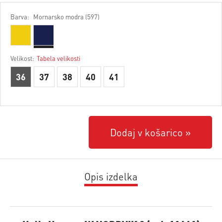
Barva:
Mornarsko modra (597)
Velikost:
Tabela velikosti
36
37
38
40
41
Dodaj v košarico
Opis izdelka