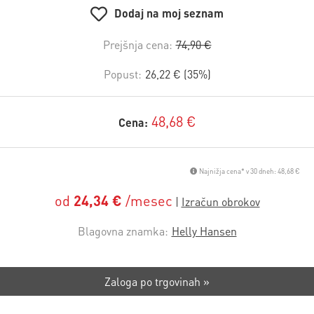
Dodaj na moj seznam
Prejšnja cena:
74,90 €
Popust:
26,22 € (35%)
48,68 €
Cena:
Najnižja cena* v 30 dneh: 48,68 €
od
24,34 €
/mesec
Blagovna znamka:
Helly Hansen
Zaloga po trgovinah »