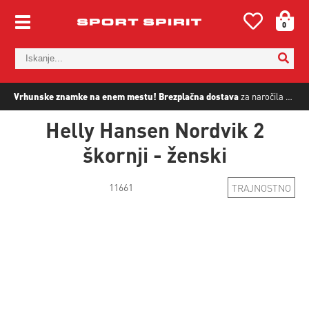
0
Vrhunske znamke na enem mestu!
Brezplačna dostava
za naročila nad
5
Helly Hansen Nordvik 2
škornji - ženski
11661
TRAJNOSTNO