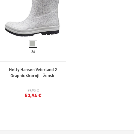
36
Helly Hansen Veierland 2
Graphic škornji - ženski
89,90 €
53,94 €