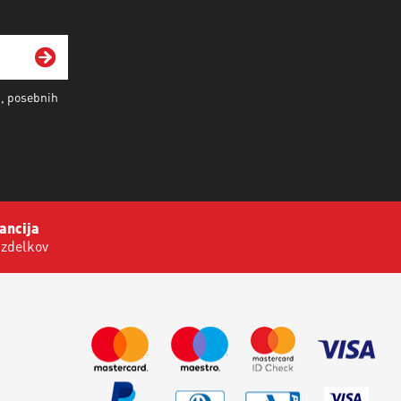
i, posebnih
ancija
izdelkov