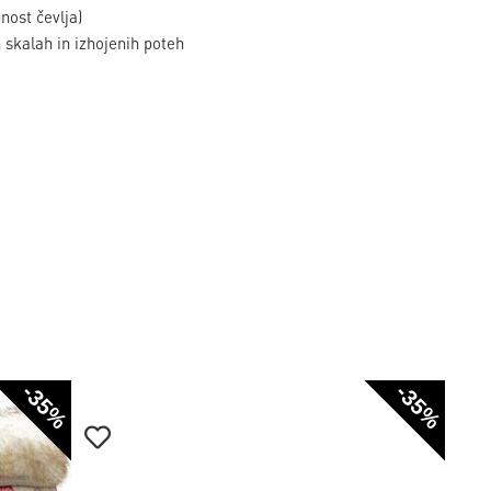
ost čevlja)
 skalah in izhojenih poteh
-35%
-35%