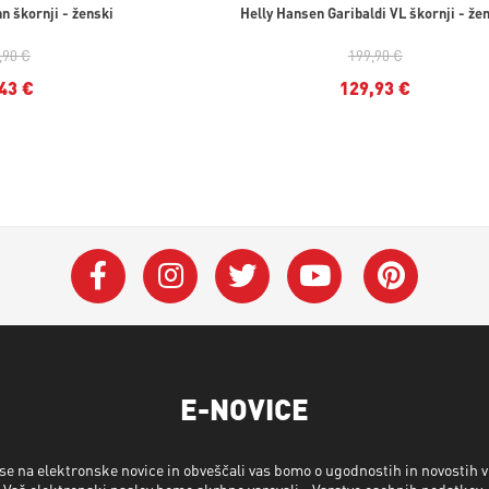
n škornji - ženski
Helly Hansen Garibaldi VL škornji - že
,90 €
199,90 €
43 €
129,93 €
E-NOVICE
 se na elektronske novice in obveščali vas bomo o ugodnostih in novostih 
Vaš elektronski naslov bomo skrbno varovali -
Varstvo osebnih podatkov
.