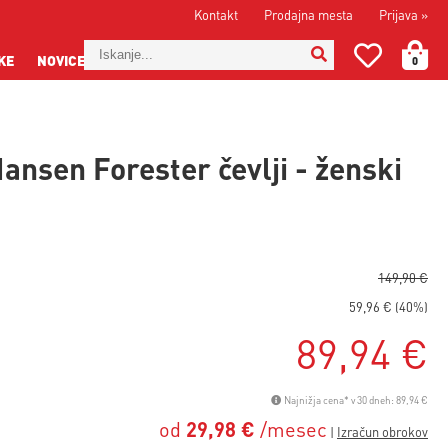
Kontakt
Prodajna mesta
Prijava
»
KE
NOVICE
0
Hansen Forester čevlji - ženski
149,90 €
59,96 € (40%)
89,94 €
Najnižja cena* v 30 dneh: 89,94 €
od
29,98 €
/mesec