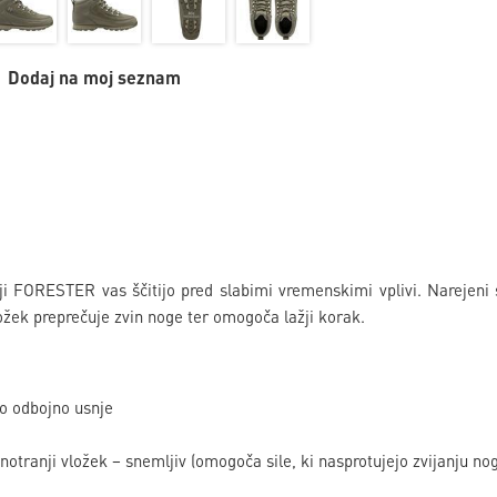
Dodaj na moj seznam
ji FORESTER vas ščitijo pred slabimi vremenskimi vplivi. Narejeni 
žek preprečuje zvin noge ter omogoča lažji korak.
o odbojno usnje
tranji vložek – snemljiv (omogoča sile, ki nasprotujejo zvijanju nog