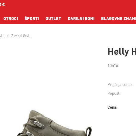
0 €
.
OTROCI
ŠPORTI
OUTLET
DARILNI BONI
BLAGOVNE ZNAM
lji
Zimski čevlji
Helly 
10516
Prejšnja cena:
Popust:
Cena: