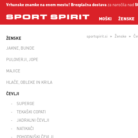
Vrhunske znamke na enem mestu!
Brezplačna dostava
za naročila nad
5
MOŠKI
ŽENSKE
sportspirit.si
Ženske
Čev
ŽENSKE
JAKNE, BUNDE
PULOVERJI, JOPE
MAJICE
HLAČE, OBLEKE IN KRILA
ČEVLJI
SUPERGE
TEKAŠKI COPATI
JADRALNI ČEVLJI
NATIKAČI
POHODNIŠKI ČEVLJI