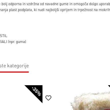
e bolj odporna in vzdržna od navadne gume in omogoča dolgo uporabn
nanja plast podplata, ki nudi najboljši oprijem in trpežnost na mokrih
KSTIL
ALI (npr. guma)
ste kategorije
-35%