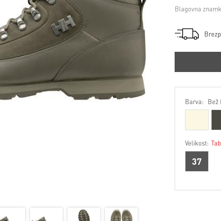
Blagovna znamk
Brezp
Barva:
Bež 
Velikost:
Tab
37