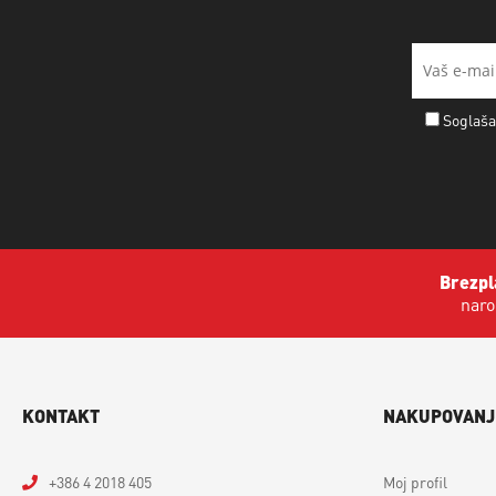
Soglaša
Brezpl
naro
KONTAKT
NAKUPOVANJ
+386 4 2018 405
Moj profil