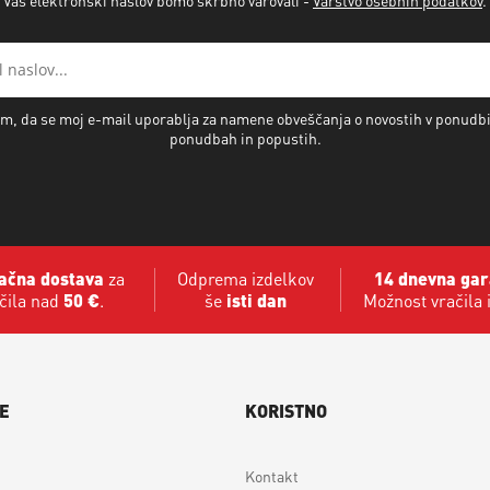
m, da se moj e-mail uporablja za namene obveščanja o novostih v ponudb
ponudbah in popustih.
ačna dostava
za
Odprema izdelkov
14 dnevna gar
čila nad
50 €
.
še
isti dan
Možnost vračila 
E
KORISTNO
Kontakt