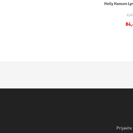
Helly Hansen Lyn
129
84,
Prijavite