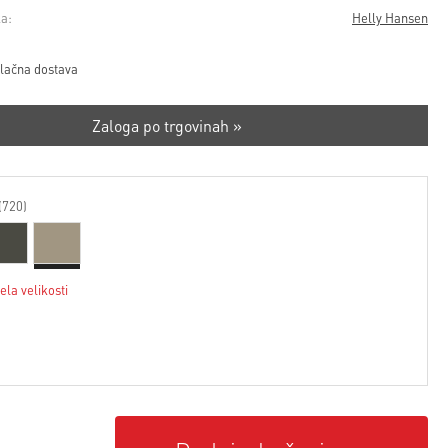
a:
Helly Hansen
lačna dostava
Zaloga po trgovinah »
(720)
ela velikosti