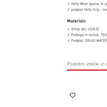
✓ Helly Wear (guma, ki j
✓ podplat Helly Grip - zu
Materiali:
✓ Vrhnji del: USNJE
✓ Podloga in vložek: TE
✓ Podplat: DRUGI MATERI
Podobni izdelki iz i