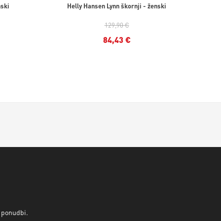
nski
Helly Hansen Lynn škornji - ženski
129,90 €
84,43 €
v ponudbi.