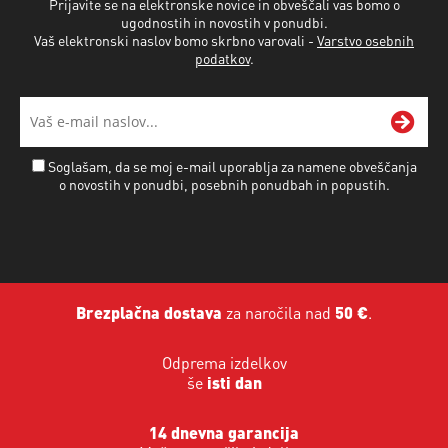
Prijavite se na elektronske novice in obveščali vas bomo o
ugodnostih in novostih v ponudbi.
Vaš elektronski naslov bomo skrbno varovali -
Varstvo osebnih
podatkov
.
Soglašam, da se moj e-mail uporablja za namene obveščanja
o novostih v ponudbi, posebnih ponudbah in popustih.
Brezplačna dostava
za naročila nad
50 €
.
Odprema izdelkov
še
isti dan
14 dnevna garancija