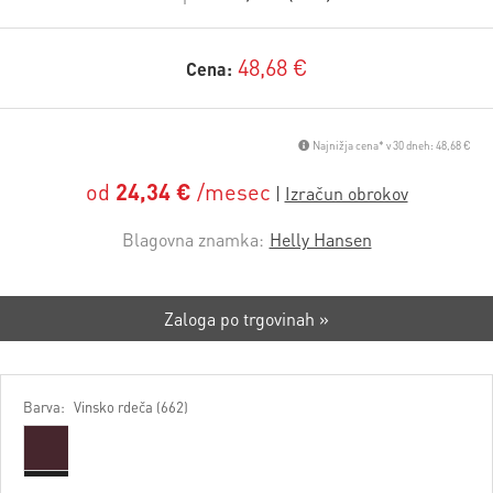
48,68 €
Cena:
Najnižja cena* v 30 dneh: 48,68 €
od
24,34 €
/mesec
Blagovna znamka:
Helly Hansen
Zaloga po trgovinah »
Barva:
Vinsko rdeča (662)