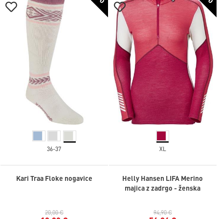
36-37
XL
Kari Traa Floke nogavice
Helly Hansen LIFA Merino
majica z zadrgo - ženska
20,00 €
94,90 €