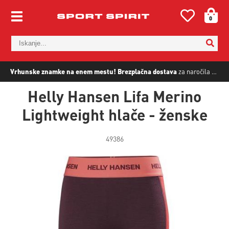
0
Vrhunske znamke na enem mestu!
Brezplačna dostava
za naročila nad
5
Helly Hansen Lifa Merino
Lightweight hlače - ženske
49386