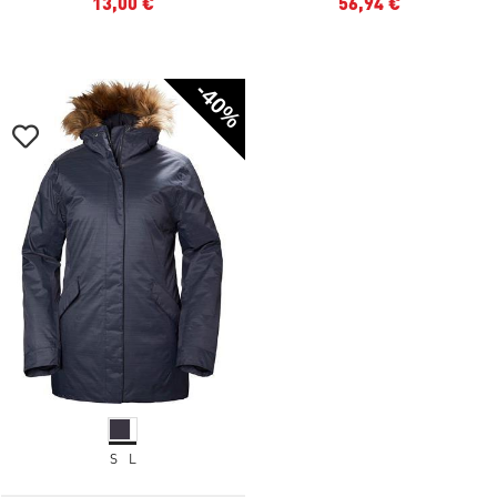
13,00 €
56,94 €
-40%
S
L