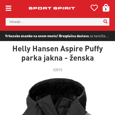
0
Vrhunske znamke na enem mestu!
Brezplačna dostava
za naročila nad
5
Helly Hansen Aspire Puffy
parka jakna - ženska
53515