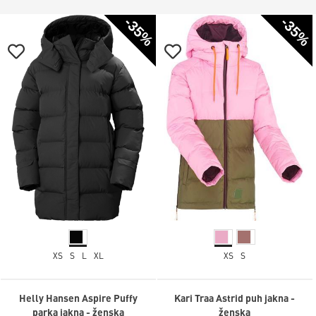
-35%
-35%
XS
S
L
XL
XS
S
Helly Hansen Aspire Puffy
Kari Traa Astrid puh jakna -
parka jakna - ženska
ženska