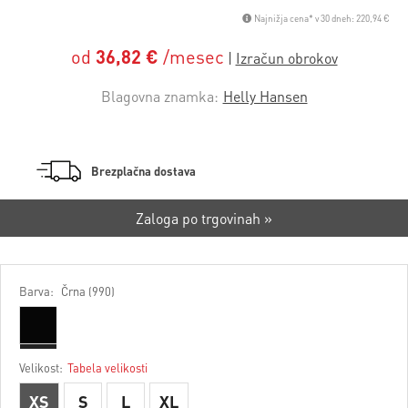
Najnižja cena* v 30 dneh: 220,94 €
od
36,82 €
/mesec
Blagovna znamka:
Helly Hansen
Brezplačna dostava
Zaloga po trgovinah »
Barva:
Črna (990)
Velikost:
Tabela velikosti
XS
S
L
XL