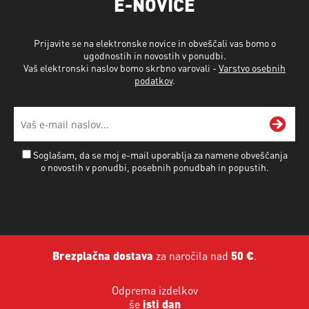
E-NOVICE
Prijavite se na elektronske novice in obveščali vas bomo o
ugodnostih in novostih v ponudbi.
Vaš elektronski naslov bomo skrbno varovali -
Varstvo osebnih
podatkov
.
Soglašam, da se moj e-mail uporablja za namene obveščanja
o novostih v ponudbi, posebnih ponudbah in popustih.
Brezplačna dostava
za naročila nad
50 €
.
Odprema izdelkov
še
isti dan