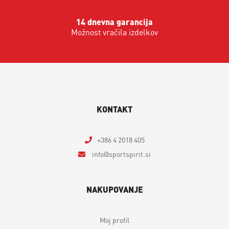
14 dnevna garancija
Možnost vračila izdelkov
KONTAKT
+386 4 2018 405
info
sportspirit.si
NAKUPOVANJE
Moj profil