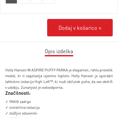
Dodaj v košarico
Opis izdelka
Helly Hansen W ASPIRE PUFFY PARKA je eleganten, rahlo prevelik
model, ki ti zagotavlja izjemno toploto. Helly Hansen je uporabil
lahkotno izolacijo High Loft™, ki nudi občutek puha, da vas obdrži
v udobju. Zunanjost je vodoodporna.
Značilnosti:
✓ YKK® zadrge
✓ sintetična izolacija
✓ zložljivi odsevniki