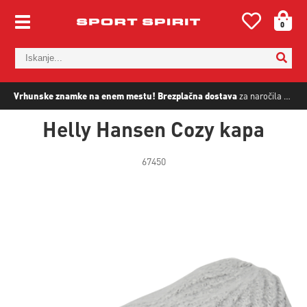
0
Vrhunske znamke na enem mestu!
Brezplačna dostava
za naročila nad
5
Helly Hansen Cozy kapa
67450