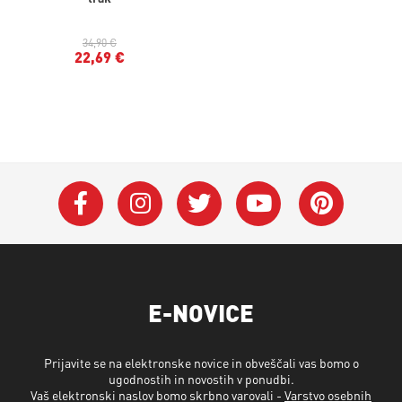
34,90 €
22,69 €
E-NOVICE
Prijavite se na elektronske novice in obveščali vas bomo o
ugodnostih in novostih v ponudbi.
Vaš elektronski naslov bomo skrbno varovali -
Varstvo osebnih