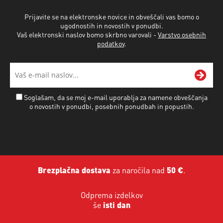
Prijavite se na elektronske novice in obveščali vas bomo o
ugodnostih in novostih v ponudbi.
Vaš elektronski naslov bomo skrbno varovali -
Varstvo osebnih
podatkov
.
Soglašam, da se moj e-mail uporablja za namene obveščanja
o novostih v ponudbi, posebnih ponudbah in popustih.
Brezplačna dostava
za naročila nad
50 €
.
Odprema izdelkov
še
isti dan