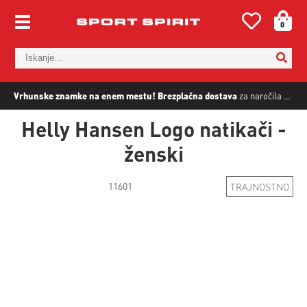
0
Vrhunske znamke na enem mestu!
Brezplačna dostava
za naročila nad
5
Helly Hansen Logo natikači -
ženski
11601
TRAJNOSTNO