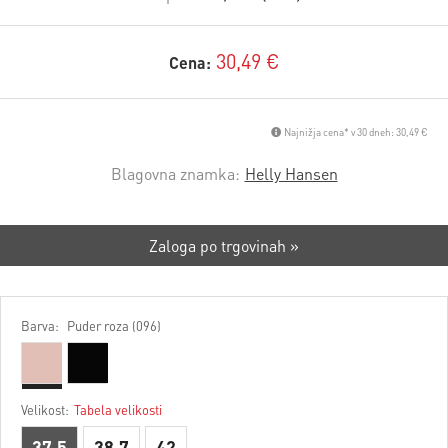
30,49 €
Cena:
Najnižja cena* v 30 dneh: 30,49 €
Blagovna znamka:
Helly Hansen
Zaloga po trgovinah »
Barva:
Puder roza (096)
Velikost:
Tabela velikosti
37,5
38,7
42