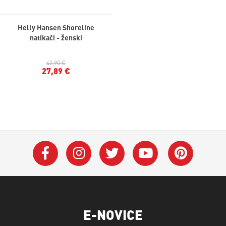
Helly Hansen Shoreline
natikači - ženski
42,90 €
27,89 €
E-NOVICE