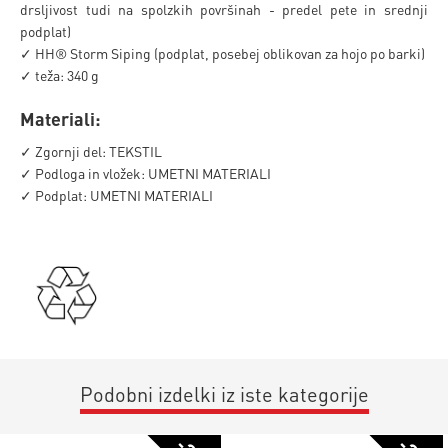
drsljivost tudi na spolzkih površinah - predel pete in srednji
podplat)
✓ HH® Storm Siping (podplat, posebej oblikovan za hojo po barki)
✓ teža: 340 g
Materiali:
✓ Zgornji del: TEKSTIL
✓ Podloga in vložek: UMETNI MATERIALI
✓ Podplat: UMETNI MATERIALI
Podobni izdelki iz iste kategorije