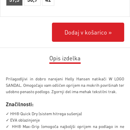
Dodaj v košarico
Opis izdelka
Prilagodljivi in dobro narejeni Helly Hansen natikači W LOGO
SANDAL. Omogočajo vam odličen oprijem na mokrih površinah ter
udobno penasto podlogo. Zgornji del ima mehak tekstilni trak.
Značilnosti:
✓ HH® Quick Dry (sistem hitrega sušenja)
✓ EVA oblazinjenje
✓ HH® Max-Grip (omogoča najboljši oprijem na podlago in ne