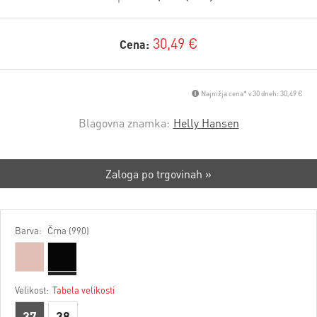
30,49 €
Cena:
Najnižja cena* v 30 dneh: 30,49 €
Blagovna znamka:
Helly Hansen
Zaloga po trgovinah »
Barva:
Črna (990)
Velikost:
Tabela velikosti
37
38