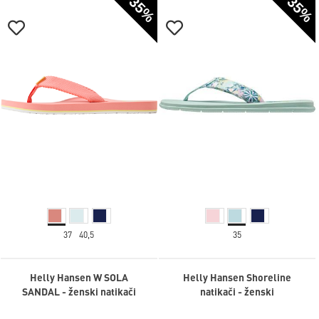
-35%
-35%
37
40,5
35
Helly Hansen W SOLA
Helly Hansen Shoreline
SANDAL - ženski natikači
natikači - ženski