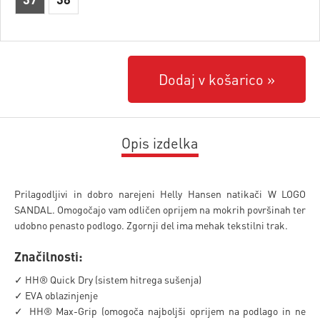
Dodaj v košarico
Opis izdelka
Prilagodljivi in dobro narejeni Helly Hansen natikači W LOGO
SANDAL. Omogočajo vam odličen oprijem na mokrih površinah ter
udobno penasto podlogo. Zgornji del ima mehak tekstilni trak.
Značilnosti:
✓ HH® Quick Dry (sistem hitrega sušenja)
✓ EVA oblazinjenje
✓ HH® Max-Grip (omogoča najboljši oprijem na podlago in ne