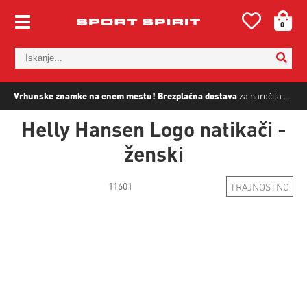
0
Vrhunske znamke na enem mestu!
Brezplačna dostava
za naročila nad
5
Helly Hansen Logo natikači -
ženski
11601
TRAJNOSTNO