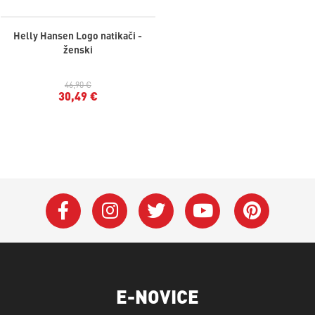
Helly Hansen Logo natikači -
ženski
46,90 €
30,49 €
E-NOVICE