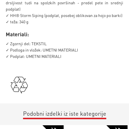
drsljivost tudi na spolzkih površinah - predel pete in srednji
podplat)
✓ HH® Storm Siping (podplat, posebej oblikovan za hojo po barki)
✓ teža: 340 g
Materiali:
✓ Zgornji del: TEKSTIL
✓ Podloga in vložek: UMETNI MATERIALI
✓ Podplat: UMETNI MATERIALI
Podobni izdelki iz iste kategorije