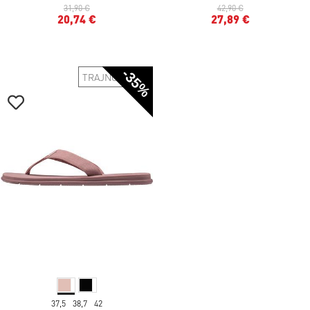
31,90 €
42,90 €
20,74 €
27,89 €
-35%
TRAJNOSTNO
37,5
38,7
42