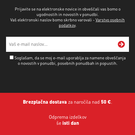
Prijavite se na elektronske novice in obveščali vas bomo o
ugodnostih in novostih v ponudbi.
Vaš elektronski naslov bomo skrbno varovali -
Varstvo osebnih
podatkov
.
Soglašam, da se moj e-mail uporablja za namene obveščanja
o novostih v ponudbi, posebnih ponudbah in popustih.
Brezplačna dostava
za naročila nad
50 €
.
Odprema izdelkov
še
isti dan