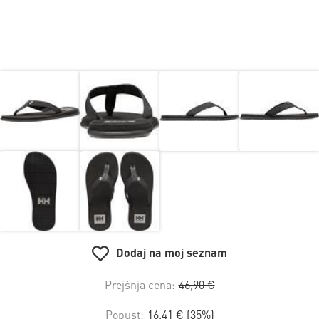
Dodaj na moj seznam
Prejšnja cena:
46,90 €
Popust:
16,41 € (35%)