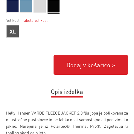
Velikost:
Tabela velikosti
XL
Dodaj v košarico
Opis izdelka
Helly Hansen VARDE FLEECE JACKET 2.0 flis jopa je oblikovana za
neustrašne pustolovce in se lahko nosi samostojno ali pod zimsko
jakno. Narejena je iz Polartec® Thermal Pro®. Zagotavlja ti
toplino skozi celo leto.