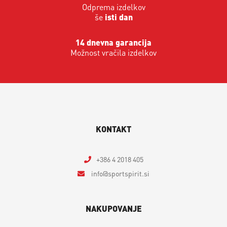
Odprema izdelkov
še
isti dan
14 dnevna garancija
Možnost vračila izdelkov
KONTAKT
+386 4 2018 405
info
sportspirit.si
NAKUPOVANJE