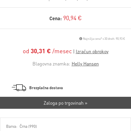
90,94 €
Cena:
Najnižja cena* v 30 dneh: 90,93 €
od
30,31 €
/mesec
Blagovna znamka:
Helly Hansen
Brezplačna dostava
Zaloga po trgovinah »
Barva:
Črna (990)