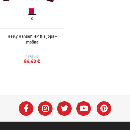
S
Helly Hansen HP flis jopa -
moška
129,90 €
84,43 €