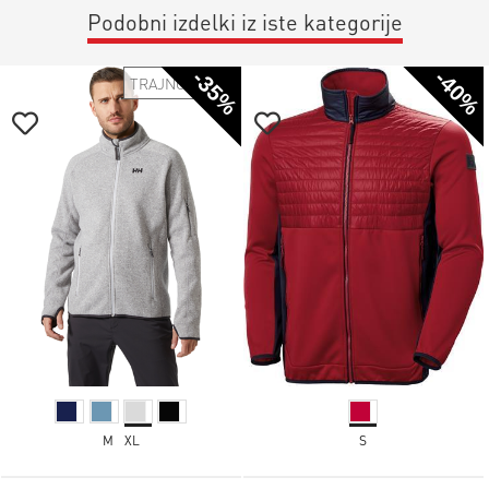
Podobni izdelki iz iste kategorije
-35%
-40%
TRAJNOSTNO
M
XL
S