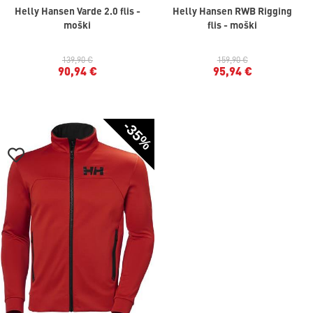
Helly Hansen Varde 2.0 flis -
Helly Hansen RWB Rigging
moški
flis - moški
139,90 €
159,90 €
90,94 €
95,94 €
-35%