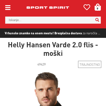
0
Vrhunske znamke na enem mestu!
Brezplačna dostava
za naročila nad
5
Helly Hansen Varde 2.0 flis -
moški
49429
TRAJNOSTNO