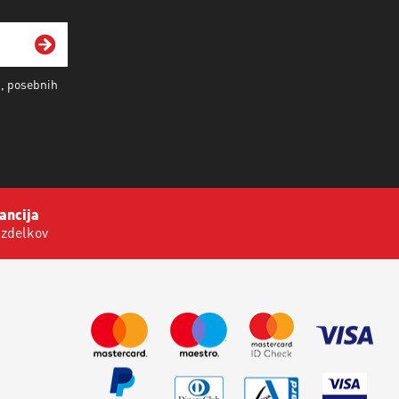
i, posebnih
ancija
izdelkov