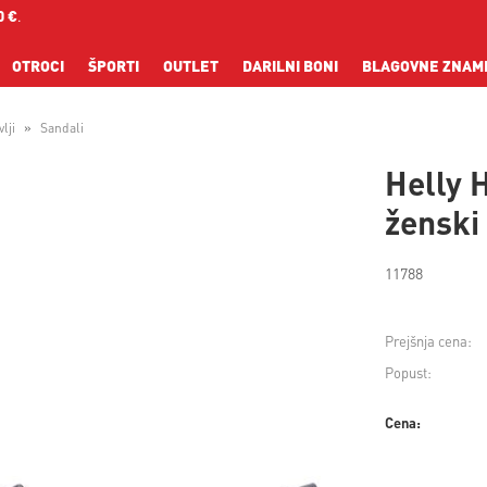
0 €
.
OTROCI
ŠPORTI
OUTLET
DARILNI BONI
BLAGOVNE ZNAM
lji
Sandali
Helly 
ženski
11788
Prejšnja cena:
Popust:
Cena: