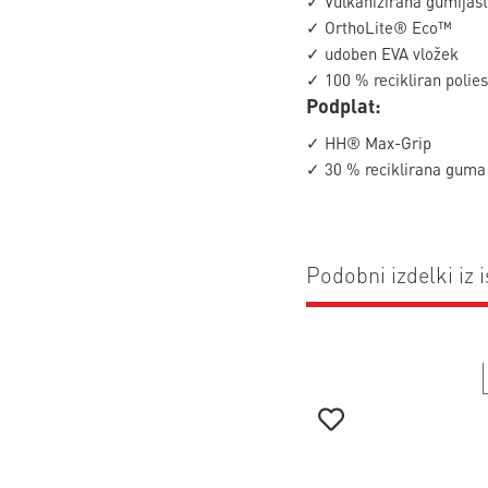
✓ Vulkanizirana gumijast
✓ OrthoLite® Eco™
✓ udoben EVA vložek
✓ 100 % recikliran polies
Podplat:
✓ HH® Max-Grip
✓ 30 % reciklirana guma
Podobni izdelki iz i