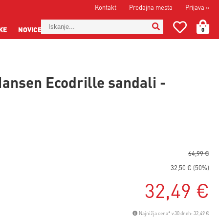
Kontakt
Prodajna mesta
Prijava
»
KE
NOVICE
0
Hansen Ecodrille sandali -
64,99 €
32,50 € (50%)
32,49 €
Najnižja cena* v 30 dneh: 32,49 €