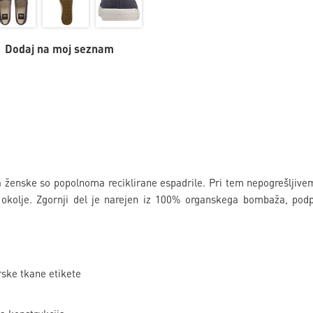
Dodaj na moj seznam
a ženske so popolnoma reciklirane espadrile. Pri tem nepogrešljiv
 okolje. Zgornji del je narejen iz 100% organskega bombaža, podp
rske tkane etikete