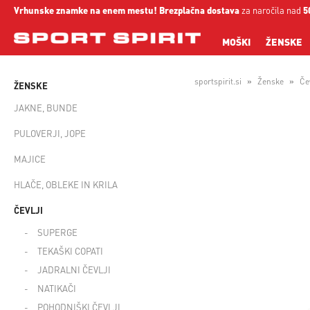
Vrhunske znamke na enem mestu!
Brezplačna dostava
za naročila nad
5
MOŠKI
ŽENSKE
sportspirit.si
Ženske
Čev
ŽENSKE
JAKNE, BUNDE
PULOVERJI, JOPE
MAJICE
HLAČE, OBLEKE IN KRILA
ČEVLJI
SUPERGE
TEKAŠKI COPATI
JADRALNI ČEVLJI
NATIKAČI
POHODNIŠKI ČEVLJI