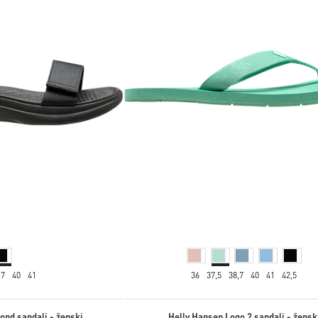
,7
40
41
36
37,5
38,7
40
41
42,5
ond sandali - ženski
Helly Hansen Logo 2 sandali - žensk