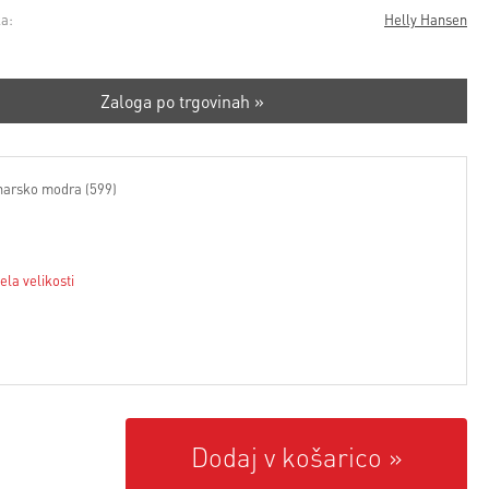
a:
Helly Hansen
Zaloga po trgovinah »
arsko modra (599)
ela velikosti
Dodaj v košarico