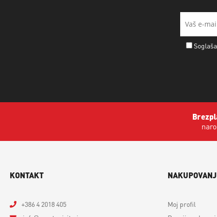
Soglaša
Brezpl
naro
KONTAKT
NAKUPOVANJ
+386 4 2018 405
Moj profil