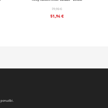
79,90 €
51,94 €
v ponudbi.