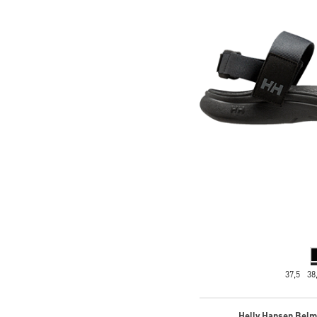
37,5
38
Helly Hansen Belm