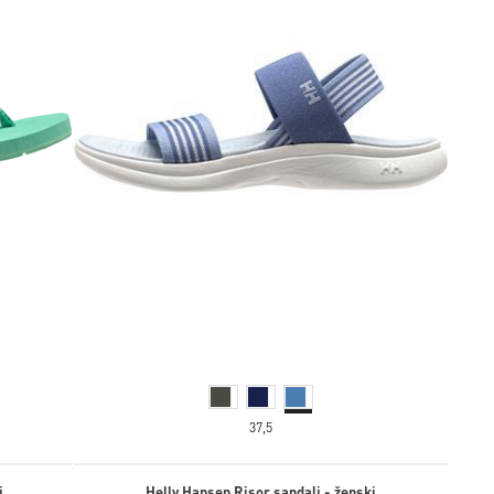
37,5
i
Helly Hansen Risor sandali - ženski