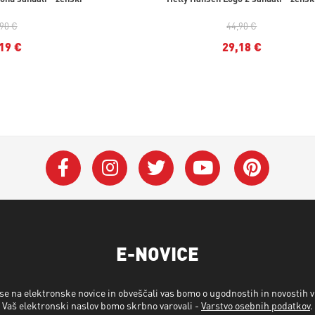
,90 €
44,90 €
19 €
29,18 €
E-NOVICE
 se na elektronske novice in obveščali vas bomo o ugodnostih in novostih 
Vaš elektronski naslov bomo skrbno varovali -
Varstvo osebnih podatkov
.