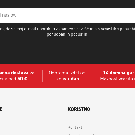
m, da se moj e-mail uporablja za namene obveščanja o novostih v ponudb
ponudbah in popustih.
ačna dostava
za
Odprema izdelkov
14 dnevna gar
čila nad
50 €
.
še
isti dan
Možnost vračila 
E
KORISTNO
Kontakt