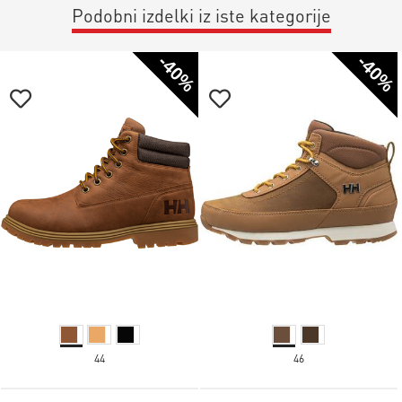
Podobni izdelki iz iste kategorije
-40%
-40%
44
46