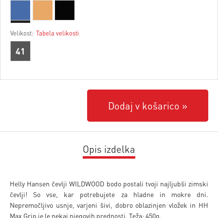
Velikost:
Tabela velikosti
41
Dodaj v košarico
Opis izdelka
Helly Hansen čevlji WILDWOOD bodo postali tvoji najljubši zimski
čevlji! So vse, kar potrebujete za hladne in mokre dni.
Nepremočljivo usnje, varjeni šivi, dobro oblazinjen vložek in HH
Max Grip je le nekaj njegovih prednosti. Teža: 450g.