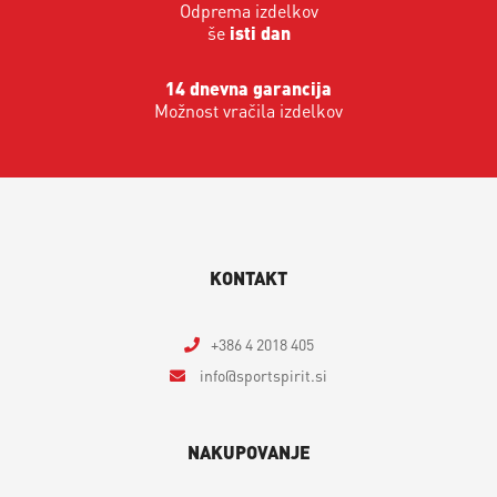
Odprema izdelkov
še
isti dan
14 dnevna garancija
Možnost vračila izdelkov
KONTAKT
+386 4 2018 405
info
sportspirit.si
NAKUPOVANJE