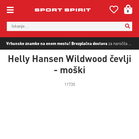
0
Vrhunske znamke na enem mestu!
Brezplačna dostava
za naročila nad
5
Helly Hansen Wildwood čevlji
- moški
11735