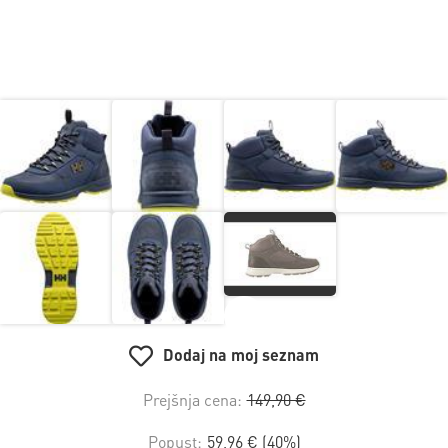
Dodaj na moj seznam
Prejšnja cena:
149,90 €
Popust:
59,96 € (40%)