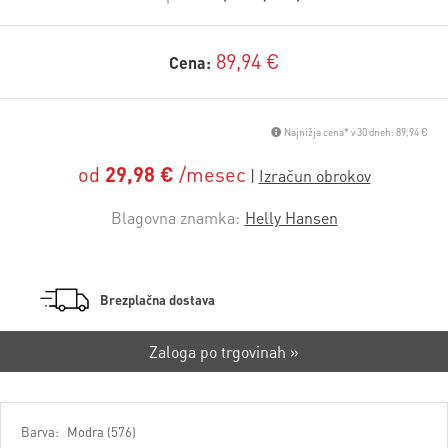
89,94 €
Cena:
Najnižja cena* v 30 dneh: 89,94 €
od
29,98 €
/mesec
Blagovna znamka:
Helly Hansen
Brezplačna dostava
Zaloga po trgovinah »
Barva:
Modra (576)