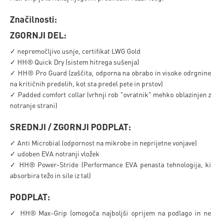
Značilnosti:
ZGORNJI DEL:
✓ nepremočljivo usnje, certifikat LWG Gold
✓ HH® Quick Dry (sistem hitrega sušenja)
✓ HH® Pro Guard (zaščita, odporna na obrabo in visoke odrgnine
na kritičnih predelih, kot sta predel pete in prstov)
✓ Padded comfort collar (vrhnji rob "ovratnik" mehko oblazinjen z
notranje strani)
SREDNJI / ZGORNJI PODPLAT:
✓ Anti Microbial (odpornost na mikrobe in neprijetne vonjave)
✓ udoben EVA notranji vložek
✓ HH® Power-Stride (Performance EVA penasta tehnologija, ki
absorbira težo in sile iz tal)
PODPLAT:
✓ HH® Max-Grip (omogoča najboljši oprijem na podlago in ne