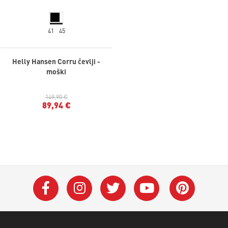
41
45
Helly Hansen Corru čevlji -
moški
149,90 €
89,94 €