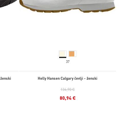
37
 ženski
Helly Hansen Calgary čevlji - ženski
134,90 €
80,94 €