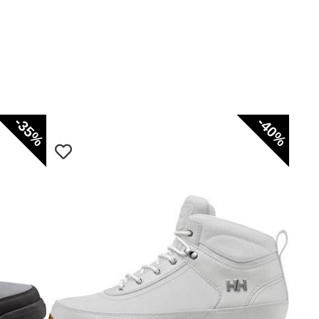
-35%
-40%