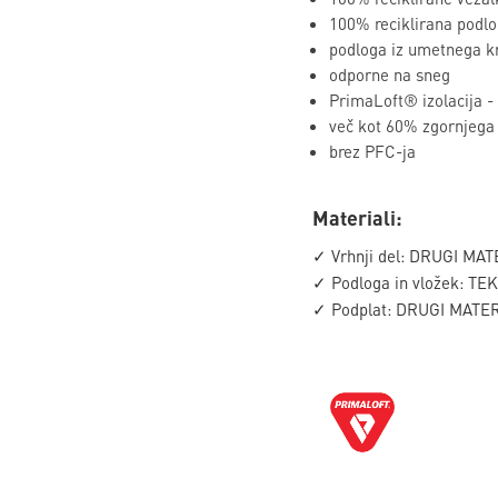
100% reciklirana podl
podloga iz umetnega k
odporne na sneg
PrimaLoft® izolacija -
več kot 60% zgornjega d
brez PFC-ja
Materiali:
✓ Vrhnji del: DRUGI MAT
✓ Podloga in vložek: TE
✓ Podplat: DRUGI MATER