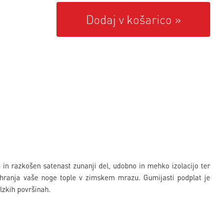
Dodaj v košarico
 in razkošen satenast zunanji del, udobno in mehko izolacijo ter
® ohranja vaše noge tople v zimskem mrazu. Gumijasti podplat je
lzkih površinah.