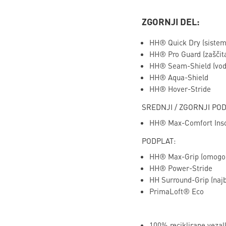
ZGORNJI DEL:
HH® Quick Dry (sistem 
HH® Pro Guard (zaščita,
HH® Seam-Shield (vodote
HH® Aqua-Shield
HH® Hover-Stride
SREDNJI / ZGORNJI POD
HH® Max-Comfort Insol
PODPLAT:
HH® Max-Grip (omogoča n
HH® Power-Stride
HH Surround-Grip (najbo
PrimaLoft® Eco
100% reciklirane vezalk