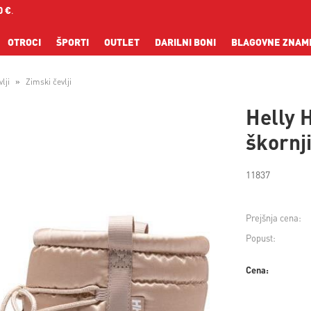
0 €
.
OTROCI
ŠPORTI
OUTLET
DARILNI BONI
BLAGOVNE ZNAM
lji
Zimski čevlji
Helly 
škornji
11837
Prejšnja cena:
Popust:
Cena: