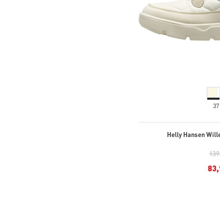
37
Helly Hansen Wille
139
83,