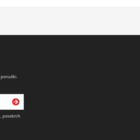
v ponudbi.
i, posebnih