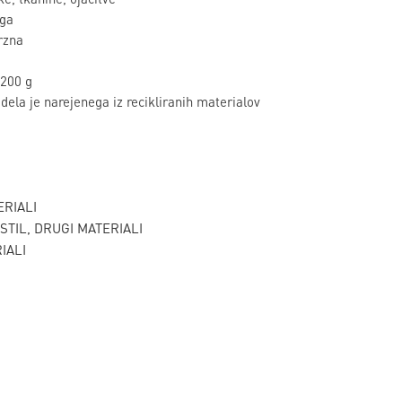
oga
rzna
 200 g
ela je narejenega iz recikliranih materialov
ERIALI
KSTIL, DRUGI MATERIALI
IALI