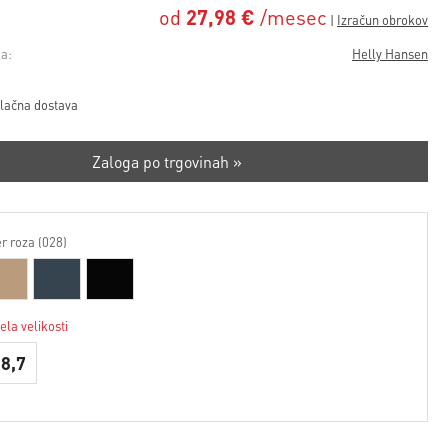
od
27,98 €
/mesec
a:
Helly Hansen
lačna dostava
Zaloga po trgovinah »
r roza (028)
ela velikosti
38,7