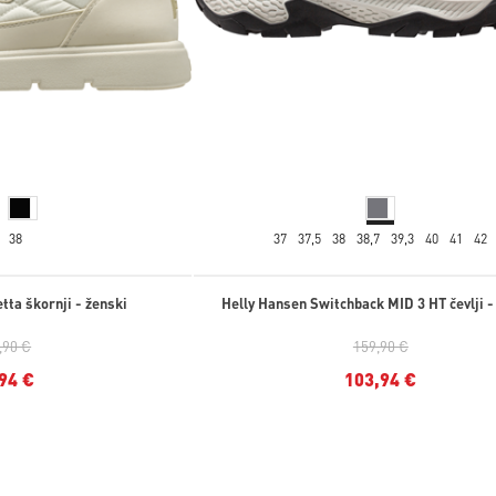
38
37
37,5
38
38,7
39,3
40
41
42
tta škornji - ženski
Helly Hansen Switchback MID 3 HT čevlji -
,90 €
159,90 €
94 €
103,94 €