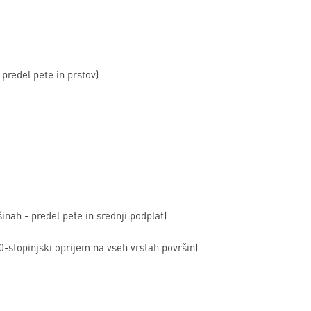
predel pete in prstov)
nah - predel pete in srednji podplat)
0-stopinjski oprijem na vseh vrstah površin)