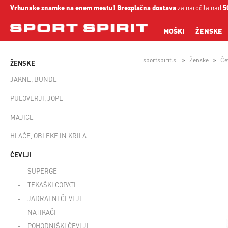
Vrhunske znamke na enem mestu!
Brezplačna dostava
za naročila nad
5
MOŠKI
ŽENSKE
sportspirit.si
Ženske
Čev
ŽENSKE
JAKNE, BUNDE
PULOVERJI, JOPE
MAJICE
HLAČE, OBLEKE IN KRILA
ČEVLJI
SUPERGE
TEKAŠKI COPATI
JADRALNI ČEVLJI
NATIKAČI
POHODNIŠKI ČEVLJI