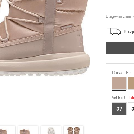
Blagovna znamk
Brezp
Barva:
Pude
Velikost:
Tab
37