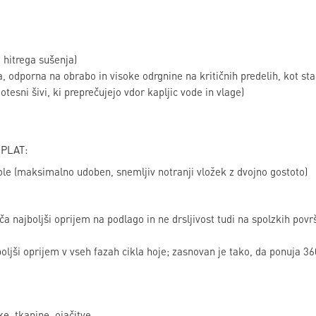
hitrega sušenja)
 odporna na obrabo in visoke odrgnine na kritičnih predelih, kot sta 
sni šivi, ki preprečujejo vdor kapljic vode in vlage)
PLAT:
e (maksimalno udoben, snemljiv notranji vložek z dvojno gostoto)
ajboljši oprijem na podlago in ne drsljivost tudi na spolzkih površi
ljši oprijem v vseh fazah cikla hoje; zasnovan je tako, da ponuja 36
e, tkanine, ojačitve