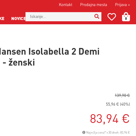
Kontakt
Prodajna mesta
Prijava
»
KE
NOVICE
0
Hansen Isolabella 2 Demi
 - ženski
139,90 €
55,96 € (40%)
83,94 €
Najnižja cena* v 30 dneh: 83,94 €