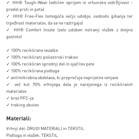
✓ HH® Tough-Wear (odličen oprijem in vrhunsko vzdržljivost -
predel prsti in peta)
✓ HH® Free-Flex (omogoča večjo udobje, svobodo gibanja ter
trpežnost materialov, da se ne raztrgajo)
✓ HH® Comfort Insole (zelo udoben notranji vložek z dvojno
gostoto)
✓ 100% reciklirane vezalke
✓ 100% reciklirani poliestrski trakovi
✓ 100% recikliran sprednji del in ojačitev pete
✓ 100% reciklirana podloga
✓ antimikrobna obdelava, ki preprečuje neprijetne vonjave
✓ več kot 70% vrhnjega dela je narejenega iz recikliranih
materialov
✓ brez PFC-ja
✓ treking obutev
Materiali:
Vrhnji del: DRUGI MATERIALI in TEKSTIL
Podloga in vložek: TEKSTIL