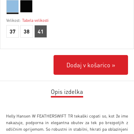
Velikost:
Tabela velikosti
37
38
41
Dodaj v košarico
Opis izdelka
Helly Hansen W FEATHERSWIFT TR tekaški copati so, kot že ime
nakazuje, podporna in elegantna obutev za tek po brezpotjih z
odličnim oprijemom. So robustni in stabilni, hkrati pa oblazinjeni