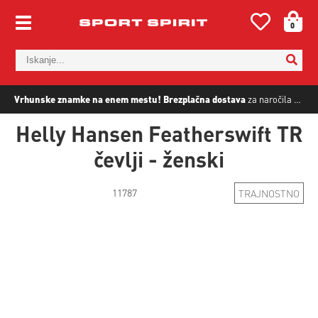
0
Vrhunske znamke na enem mestu!
Brezplačna dostava
za naročila nad
5
Helly Hansen Featherswift TR
čevlji - ženski
11787
TRAJNOSTNO