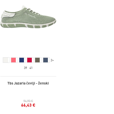
2+
39
41
Tbs Jazaria čevlji - ženski
94,90 €
66,43 €