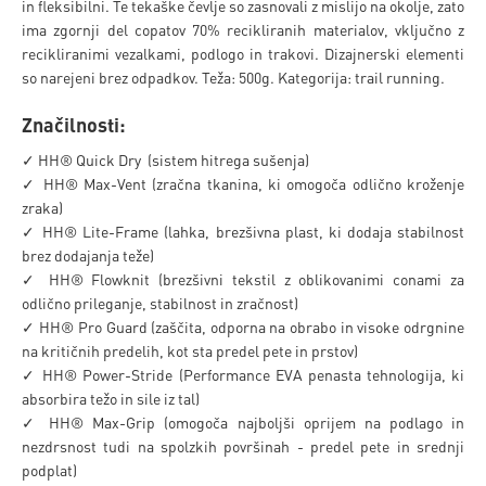
in fleksibilni. Te tekaške čevlje so zasnovali z mislijo na okolje, zato
ima zgornji del copatov 70% recikliranih materialov, vključno z
recikliranimi vezalkami, podlogo in trakovi. Dizajnerski elementi
so narejeni brez odpadkov. Teža: 500g. Kategorija: trail running.
Značilnosti:
✓ HH® Quick Dry (sistem hitrega sušenja)
✓ HH® Max-Vent (zračna tkanina, ki omogoča odlično kroženje
zraka)
✓ HH® Lite-Frame (lahka, brezšivna plast, ki dodaja stabilnost
brez dodajanja teže)
✓ HH® Flowknit (brezšivni tekstil z oblikovanimi conami za
odlično prileganje, stabilnost in zračnost)
✓ HH® Pro Guard (zaščita, odporna na obrabo in visoke odrgnine
na kritičnih predelih, kot sta predel pete in prstov)
✓ HH® Power-Stride (Performance EVA penasta tehnologija, ki
absorbira težo in sile iz tal)
✓ HH® Max-Grip (omogoča najboljši oprijem na podlago in
nezdrsnost tudi na spolzkih površinah - predel pete in srednji
podplat)