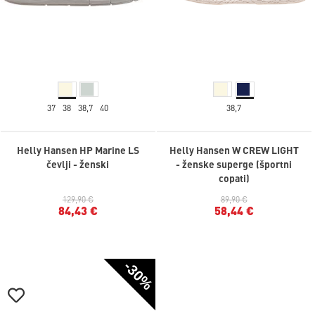
37
38
38,7
40
38,7
Helly Hansen HP Marine LS
Helly Hansen W CREW LIGHT
čevlji - ženski
- ženske superge (športni
copati)
129,90 €
89,90 €
84,43 €
58,44 €
-30%