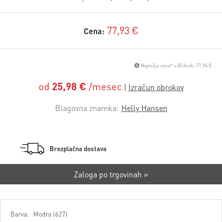
77,93 €
Cena:
Najnižja cena* v 30 dneh: 77,94 €
od
25,98 €
/mesec
Blagovna znamka:
Helly Hansen
Brezplačna dostava
Zaloga po trgovinah »
Barva:
Modra (627)