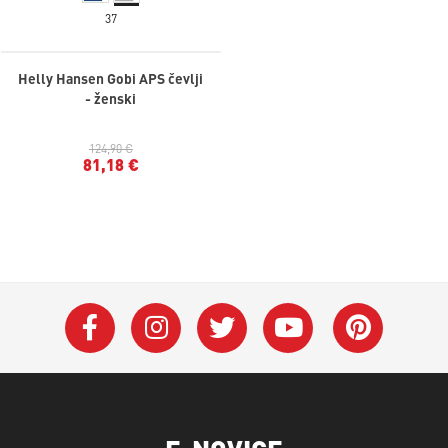
37
Helly Hansen Gobi APS čevlji
- ženski
124,90 €
81,18 €