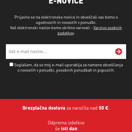
E-NOVICE
Prijavite se na elektronske novice in obveščali vas bomo o
ugodnostih in novostih v ponudbi.
Vaš elektronski naslov bomo skrbno varovali -
Varstvo osebnih
podatkov
.
Soglašam, da se moj e-mail uporablja za namene obveščanja
o novostih v ponudbi, posebnih ponudbah in popustih.
Brezplačna dostava
za naročila nad
50 €
.
Odprema izdelkov
še
isti dan