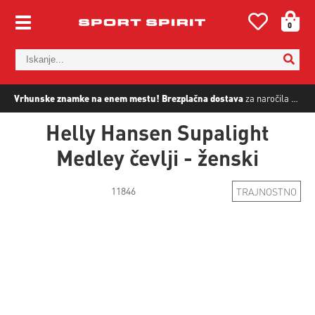
0
Vrhunske znamke na enem mestu!
Brezplačna dostava
za naročila nad
5
Helly Hansen Supalight
Medley čevlji - ženski
11846
TRAJNOSTNO