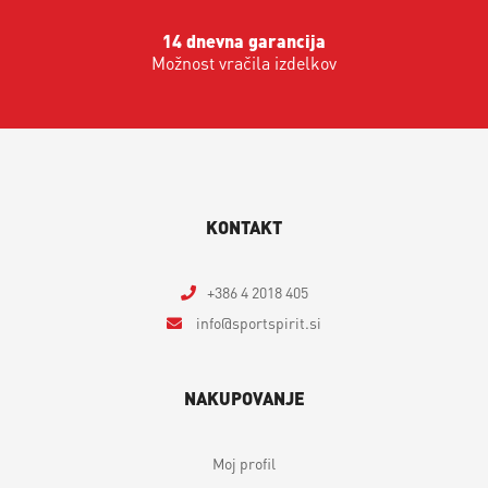
14 dnevna garancija
Možnost vračila izdelkov
KONTAKT
+386 4 2018 405
info
sportspirit.si
NAKUPOVANJE
Moj profil