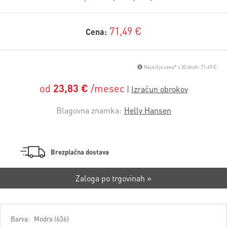
71,49 €
Cena:
Najnižja cena* v 30 dneh: 71,49 €
od
23,83 €
/mesec
Blagovna znamka:
Helly Hansen
Brezplačna dostava
Zaloga po trgovinah »
Barva:
Modra (636)