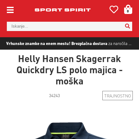
0
Vrhunske znamke na enem mestu!
Brezplačna dostava
za naročila nad
5
Helly Hansen Skagerrak
Quickdry LS polo majica -
moška
34243
TRAJNOSTNO