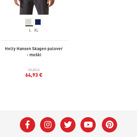
L
XL
Helly Hansen Skagen pulover
- moški
99,90 €
64,93 €