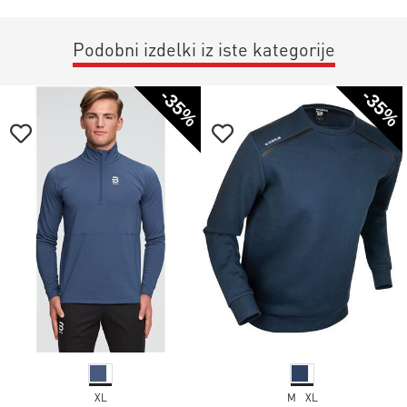
Podobni izdelki iz iste kategorije
-35%
-35%
XL
M
XL