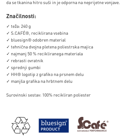
da se tkanina hitro suši in je odporna na neprijetne vonjave.
Značilnosti:
✓ teža: 240 g
✓ S.CAFÉ®, reciklirana vsebina
✓ bluesign® odobren material
✓ tehnična dvojna pletena poliestrska majica
✓ najmanj 50 % recikliranega materiala
✓ rebrasti ovratnik
✓ sprednji gumbi
✓ HH® logotip z grafiko na prsnem delu
✓ manjša grafika na hrbtnem delu
Surovinski sestav: 100% recikliran poliester