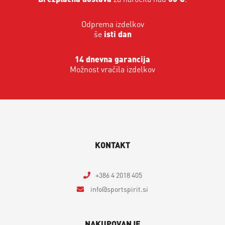
Odprema izdelkov
še
isti dan
14 dnevna garancija
Možnost vračila izdelkov
KONTAKT
+386 4 2018 405
info
sportspirit.si
NAKUPOVANJE