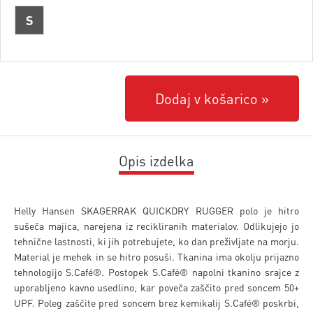
S
Dodaj v košarico
Opis izdelka
Helly Hansen SKAGERRAK QUICKDRY RUGGER polo je hitro
sušeča majica, narejena iz recikliranih materialov. Odlikujejo jo
tehnične lastnosti, ki jih potrebujete, ko dan preživljate na morju.
Material je mehek in se hitro posuši. Tkanina ima okolju prijazno
tehnologijo S.Café®. Postopek S.Café® napolni tkanino srajce z
uporabljeno kavno usedlino, kar poveča zaščito pred soncem 50+
UPF. Poleg zaščite pred soncem brez kemikalij S.Café® poskrbi,