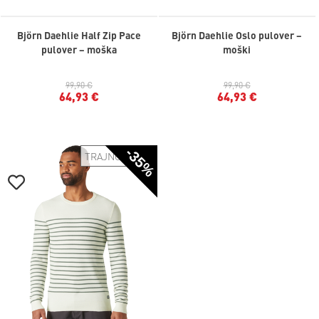
Björn Daehlie Half Zip Pace
Björn Daehlie Oslo pulover –
pulover – moška
moški
99,90 €
99,90 €
64,93 €
64,93 €
-35%
TRAJNOSTNO