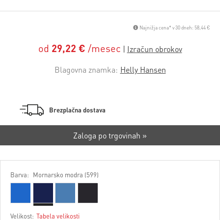
Najnižja cena* v 30 dneh: 58,44 €
od
29,22 €
/mesec
Blagovna znamka:
Helly Hansen
Brezplačna dostava
Zaloga po trgovinah »
Barva:
Mornarsko modra (599)
Velikost:
Tabela velikosti