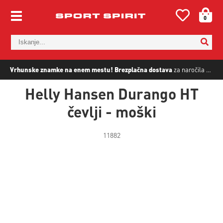
0
Vrhunske znamke na enem mestu!
Brezplačna dostava
za naročila nad
5
Helly Hansen Durango HT
čevlji - moški
11882