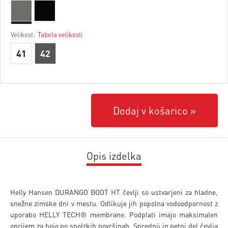
Velikost:
Tabela velikosti
41
42
Dodaj v košarico
Opis izdelka
Helly Hansen DURANGO BOOT HT čevlji so ustvarjeni za hladne,
snežne zimske dni v mestu. Odlikuje jih popolna vodoodpornost z
uporabo HELLY TECH® membrane. Podplati imajo maksimalen
oprijem za hojo po spolzkih površinah. Sprednji in petni del čevlja