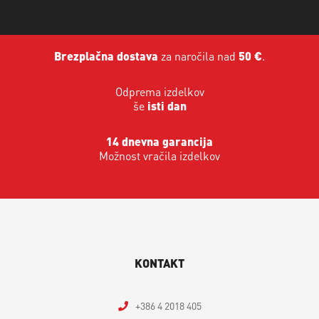
Brezplačna dostava
za naročila nad
50 €
.
Odprema izdelkov
še
isti dan
14 dnevna garancija
Možnost vračila izdelkov
KONTAKT
+386 4 2018 405