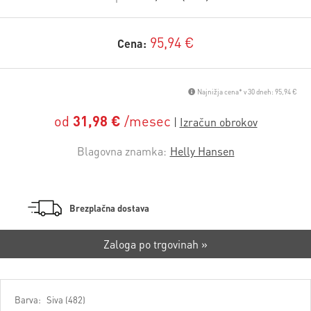
95,94 €
Cena:
Najnižja cena* v 30 dneh: 95,94 €
od
31,98 €
/mesec
Blagovna znamka:
Helly Hansen
Brezplačna dostava
Zaloga po trgovinah »
Barva:
Siva (482)