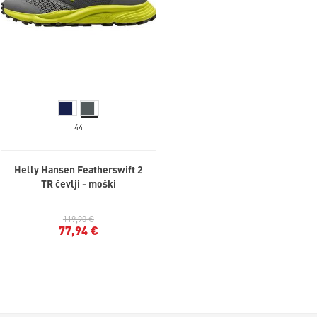
44
Helly Hansen Featherswift 2
TR čevlji - moški
119,90 €
77,94 €