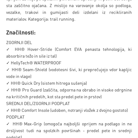
sta zaščitno ojačana. Z mislijo na varovanje okolja so podloga,
vezalke, trakovi in gumijasti deli izdelani iz recikliranih
materialov. Kategorija: trail running.
Značilnosti:
ZGORNJI DEL
✓ HH® Hover-Stride (Comfort EVA penasta tehnologija, ki
absorbira težo in sile iz tal)
✓ HellyTech® WATERPROOF
✓ HH® Seam-Shield (vodotesni šivi, ki preprečujejo vdor kapljic
vode in vlage)
✓ HH® Quick Dry (sistem hitrega sušenja)
✓ HH® Pro Guard (zaščita, odporna na obrabo in visoke odrgnine
na kritičnih predelih, kot sta predel pete in prstov)
SREDNJI DEL/ZGORNJI PODPLAT
✓ HH® Comfort Insole (udoben, notranji vložek z dvojno gostoto)
PODPLAT
✓ HH® Max-Grip (omogoča najboljši oprijem na podlago in ne
drsljivost tudi na spolzkih površinah - predel pete in srednji
podplat)