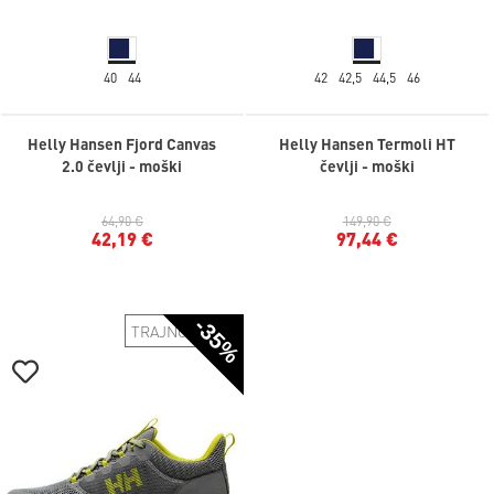
40
44
42
42,5
44,5
46
Helly Hansen Fjord Canvas
Helly Hansen Termoli HT
2.0 čevlji - moški
čevlji - moški
64,90 €
149,90 €
42,19 €
97,44 €
-35%
TRAJNOSTNO