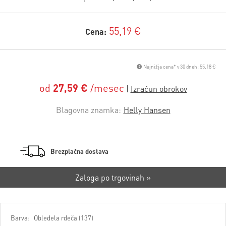
55,19 €
Cena:
Najnižja cena* v 30 dneh: 55,18 €
od
27,59 €
/mesec
Blagovna znamka:
Helly Hansen
Brezplačna dostava
Zaloga po trgovinah »
Barva:
Obledela rdeča (137)