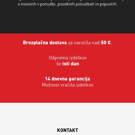
o novostih v ponudbi, posebnih ponudbah in popustih.
Brezplačna dostava
za naročila nad
50 €
.
Odprema izdelkov
še
isti dan
14 dnevna garancija
Možnost vračila izdelkov
KONTAKT