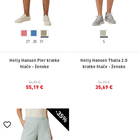
27
30
31
S
Helly Hansen Pier kratke
Helly Hansen Thalia 2.0
hlače - ženske
kratke hlače - ženske
84,90 €
54,90 €
55,19 €
35,69 €
-35%