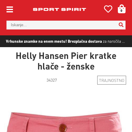
0
Vrhunske znamke na enem mestu!
Brezplačna dostava
za naročila nad
5
Helly Hansen Pier kratke
hlače - ženske
34327
TRAJNOSTNO