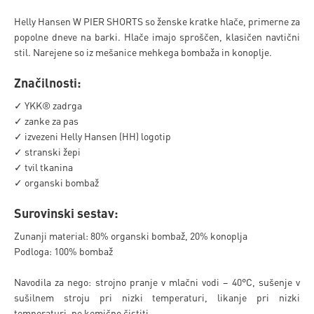
Helly Hansen W PIER SHORTS so ženske kratke hlače, primerne za
popolne dneve na barki. Hlače imajo sproščen, klasičen navtični
stil. Narejene so iz mešanice mehkega bombaža in konoplje.
Značilnosti:
✓ YKK® zadrga
✓ zanke za pas
✓ izvezeni Helly Hansen (HH) logotip
✓ stranski žepi
✓ tvil tkanina
✓ organski bombaž
Surovinski sestav:
Zunanji material: 80% organski bombaž, 20% konoplja
Podloga: 100% bombaž
Navodila za nego: strojno pranje v mlačni vodi – 40°C, sušenje v
sušilnem stroju pri nizki temperaturi, likanje pri nizki
temperaturi, ne kemično čistiti.