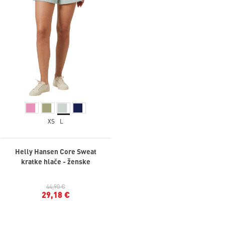
XS
L
Helly Hansen Core Sweat
kratke hlače - ženske
44,90 €
29,18 €