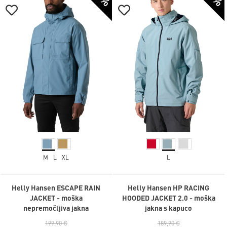
M
L
XL
L
Helly Hansen ESCAPE RAIN
Helly Hansen HP RACING
JACKET - moška
HOODED JACKET 2.0 - moška
nepremočljiva jakna
jakna s kapuco
199,90 €
189,90 €