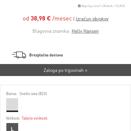
Najnižja cena* v 30 dneh: 116,94 €
od
38,98 €
/mesec
Blagovna znamka:
Helly Hansen
Brezplačna dostava
Zaloga po trgovinah »
Barva:
Svetlo siva (823)
Velikost:
Tabela velikosti
L