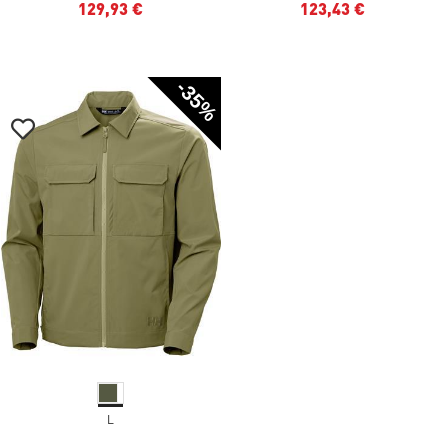
129,93 €
123,43 €
-35%
L