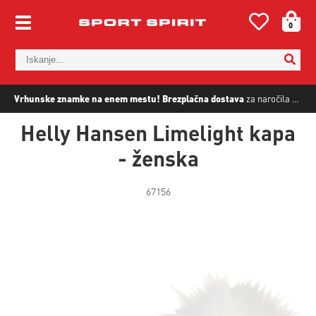
0
Vrhunske znamke na enem mestu!
Brezplačna dostava
za naročila nad
5
Helly Hansen Limelight kapa
- ženska
67156