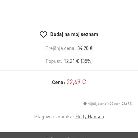
Dodaj na moj seznam
Prejšnja cena:
34,90 €
Popust:
12,21 € (35%)
22,69 €
Cena:
Najnižja cena* v 30 dneh: 22,69 €
Blagovna znamka:
Helly Hansen