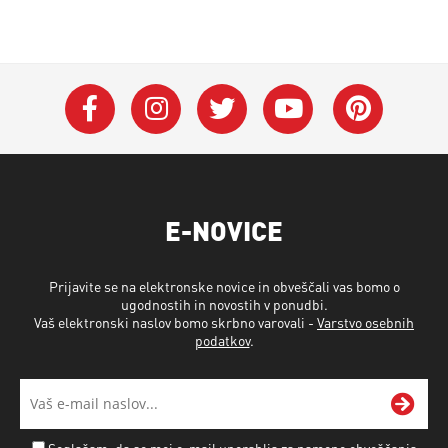
E-NOVICE
Prijavite se na elektronske novice in obveščali vas bomo o
ugodnostih in novostih v ponudbi.
Vaš elektronski naslov bomo skrbno varovali -
Varstvo osebnih
podatkov
.
Soglašam, da se moj e-mail uporablja za namene obveščanja