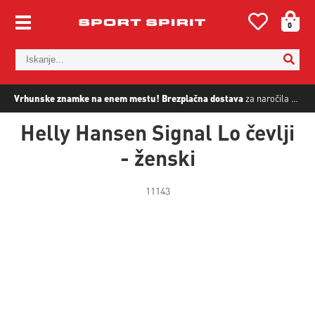
0
Vrhunske znamke na enem mestu!
Brezplačna dostava
za naročila nad
5
Helly Hansen Signal Lo čevlji
- ženski
11143