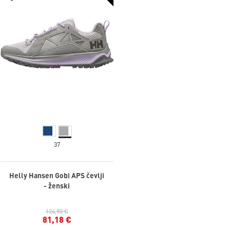
37
Helly Hansen Gobi APS čevlji
- ženski
124,90 €
81,18 €