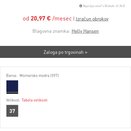
Najnižja cena* v 30 dneh: 41,94 €
od
20,97 €
/mesec
Blagovna znamka:
Helly Hansen
Zaloga po trgovinah »
Barva:
Mornarsko modra (597)
Velikost:
Tabela velikosti
37