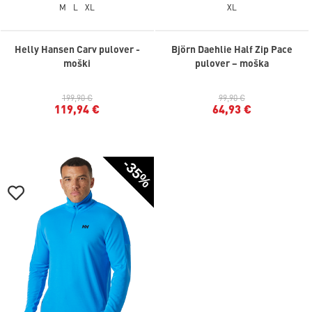
M
L
XL
XL
Helly Hansen Carv pulover -
Björn Daehlie Half Zip Pace
moški
pulover – moška
199,90 €
99,90 €
119,94 €
64,93 €
-35%