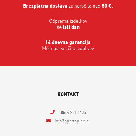
Brezplačna dostava
za naročila nad
50 €
.
Odprema izdelkov
še
isti dan
14 dnevna garancija
Možnost vračila izdelkov
KONTAKT
+386 4 2018 405
info
sportspirit.si