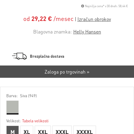
Najnižja cena* v 30 dneh: 58,44 €
od
29,22 €
/mesec
Blagovna znamka:
Helly Hansen
Brezplačna dostava
Zaloga po trgovinah »
Barva:
Siva (949)
Velikost:
Tabela velikosti
M
XL
XXL
XXXL
XXXXL