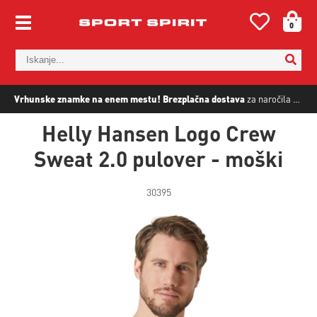
0
Vrhunske znamke na enem mestu!
Brezplačna dostava
za naročila nad
5
Helly Hansen Logo Crew
Sweat 2.0 pulover - moški
30395