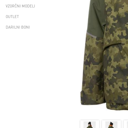
VZORČNI MODELI
OUTLET
DARILNI BONI