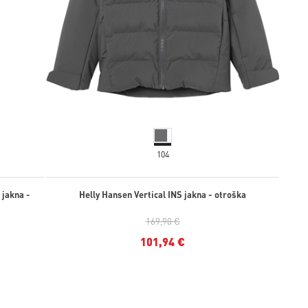
104
 jakna -
Helly Hansen Vertical INS jakna - otroška
169,90 €
101,94 €