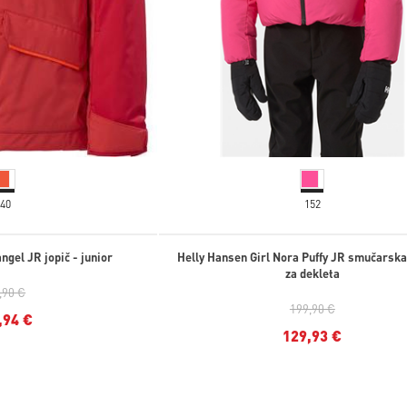
140
152
gel JR jopič - junior
Helly Hansen Girl Nora Puffy JR smučarska
za dekleta
,90 €
199,90 €
,94 €
129,93 €