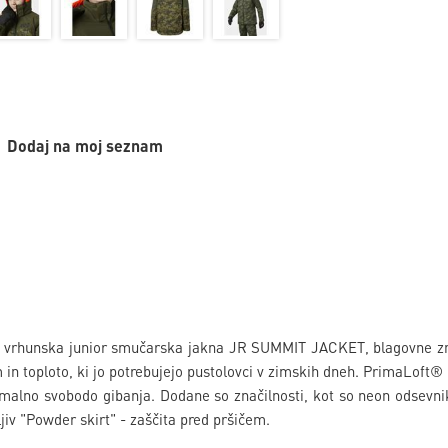
Dodaj na moj seznam
n vrhunska junior smučarska jakna JR SUMMIT JACKET, blagovne zn
in toploto, ki jo potrebujejo pustolovci v zimskih dneh. PrimaLoft® 
malno svobodo gibanja. Dodane so značilnosti, kot so neon odsevniki
ljiv "Powder skirt" - zaščita pred pršičem.