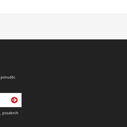
v ponudbi.
i, posebnih