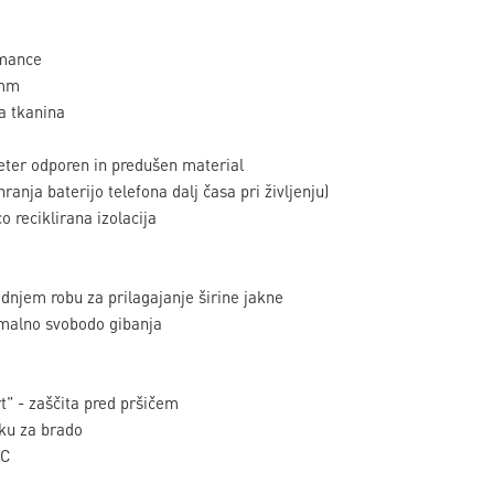
mance
 mm
a tkanina
ter odporen in predušen material
ja baterijo telefona dalj časa pri življenju)
reciklirana izolacija
odnjem robu za prilagajanje širine jakne
imalno svobodo gibanja
t" - zaščita pred pršičem
iku za brado
FC