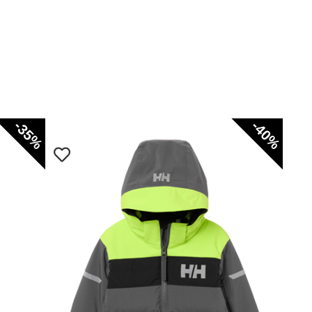
-35%
-40%