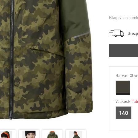
Blagovna znamk
Brezp
Barva:
Oliv
Velikost:
Tab
140