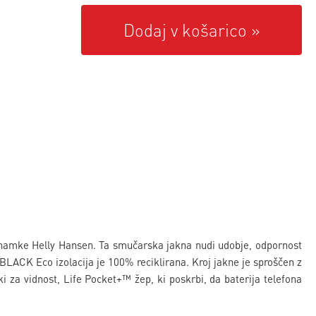
Dodaj v košarico
amke Helly Hansen. Ta smučarska jakna nudi udobje, odpornost
BLACK Eco izolacija je 100% reciklirana. Kroj jakne je sproščen z
 za vidnost, Life Pocket+™ žep, ki poskrbi, da baterija telefona