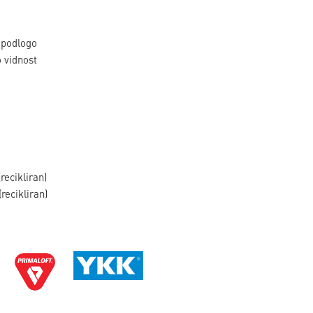
 podlogo
o vidnost
recikliran)
recikliran)