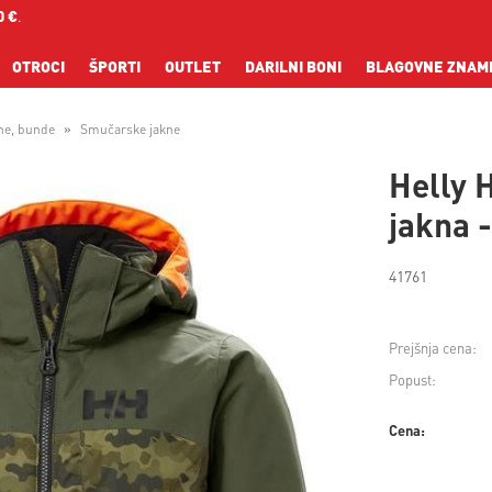
0 €
.
OTROCI
ŠPORTI
OUTLET
DARILNI BONI
BLAGOVNE ZNAM
ne, bunde
Smučarske jakne
Helly 
jakna -
41761
Prejšnja cena:
Popust:
Cena: