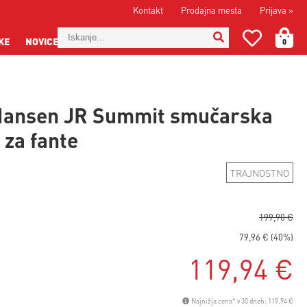
Kontakt
Prodajna mesta
Prijava
»
KE
NOVICE
0
Hansen JR Summit smučarska
 za fante
TRAJNOSTNO
199,90 €
79,96 € (40%)
119,94 €
Najnižja cena* v 30 dneh: 119,94 €