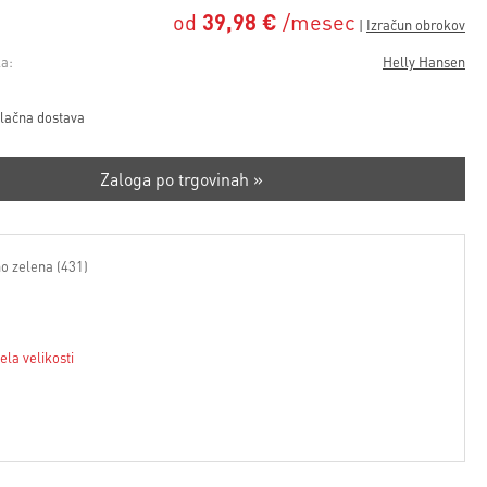
od
39,98 €
/mesec
a:
Helly Hansen
lačna dostava
Zaloga po trgovinah »
no zelena (431)
ela velikosti