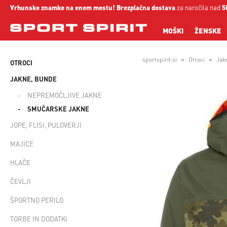
Vrhunske znamke na enem mestu!
Brezplačna dostava
za naročila nad
5
MOŠKI
ŽENSKE
sportspirit.si
Otroci
Jak
OTROCI
JAKNE, BUNDE
NEPREMOČLJIVE JAKNE
SMUČARSKE JAKNE
JOPE, FLISI, PULOVERJI
MAJICE
HLAČE
ČEVLJI
ŠPORTNO PERILO
TORBE IN DODATKI