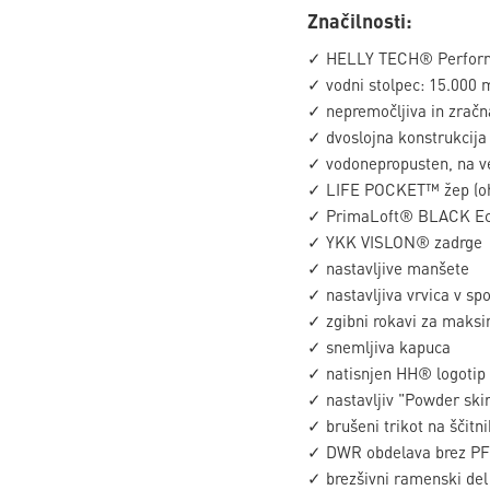
Značilnosti:
✓ HELLY TECH® Perfor
✓ vodni stolpec: 15.000
✓ nepremočljiva in zračn
✓ dvoslojna konstrukcija
✓ vodonepropusten, na ve
✓ LIFE POCKET™ žep (ohran
✓ PrimaLoft® BLACK Eco 
✓ YKK VISLON® zadrge
✓ nastavljive manšete
✓ nastavljiva vrvica v sp
✓ zgibni rokavi za maks
✓ snemljiva kapuca
✓ natisnjen HH® logotip
✓ nastavljiv "Powder skir
✓ brušeni trikot na ščitn
✓ DWR obdelava brez P
✓ brezšivni ramenski del