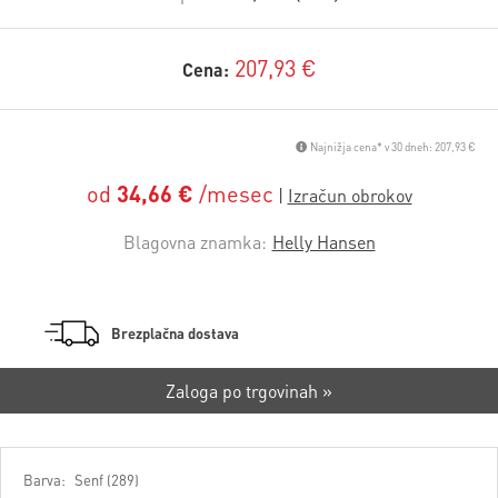
207,93 €
Cena:
Najnižja cena* v 30 dneh: 207,93 €
od
34,66 €
/mesec
Blagovna znamka:
Helly Hansen
Brezplačna dostava
Zaloga po trgovinah »
Barva:
Senf (289)