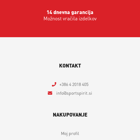
14 dnevna garancija
Možnost vračila izdelkov
KONTAKT
+386 4 2018 405
info
sportspirit.si
NAKUPOVANJE
Moj profil