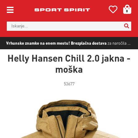
0
Vrhunske znamke na enem mestu!
Brezplačna dostava
za naročila nad
5
Helly Hansen Chill 2.0 jakna -
moška
53677