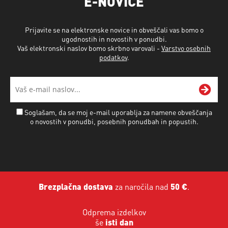
E-NOVICE
Prijavite se na elektronske novice in obveščali vas bomo o
ugodnostih in novostih v ponudbi.
Vaš elektronski naslov bomo skrbno varovali -
Varstvo osebnih
podatkov
.
Soglašam, da se moj e-mail uporablja za namene obveščanja
o novostih v ponudbi, posebnih ponudbah in popustih.
Brezplačna dostava
za naročila nad
50 €
.
Odprema izdelkov
še
isti dan