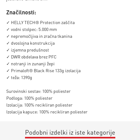
Značilnosti:
✓ HELLY TECH® Protection zaščita
✓ vodni stolpec: 5.000 mm
✓ nepremočljiva in zračna tkanina
✓ dvoslojna konstrukcija
✓ izjemna predušnost
✓ DWR obdelava brez PFC
✓ notranji in zunanji žepi
✓ Primaloft® Black Rise 133g izolacija
✓ teža: 1390g
Surovinski sestav: 100% poliester
Podloga: 100% poliester
Izolacija: 100% recikliran poliester
Izolacija kapuce: 100% recikliran poliester
Podobni izdelki iz iste kategorije