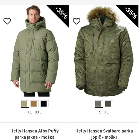
-35%
-35%
XL
XXL
S
XL
Helly Hansen Alby Puffy
Helly Hansen Svalbard parka
parka jakna - moška
jopič - moški