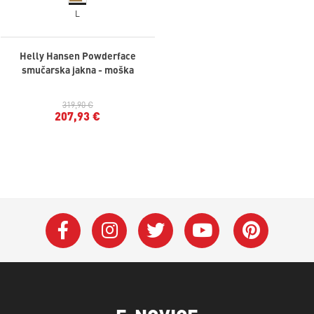
L
Helly Hansen Powderface
smučarska jakna - moška
319,90 €
207,93 €