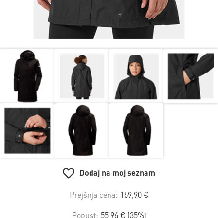
Dodaj na moj seznam
Prejšnja cena:
159,90 €
Popust:
55,96 € (35%)