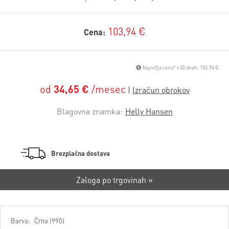
103,94 €
Cena:
Najnižja cena* v 30 dneh: 103,94 €
od
34,65 €
/mesec
Blagovna znamka:
Helly Hansen
Brezplačna dostava
Zaloga po trgovinah »
Barva:
Črna (990)