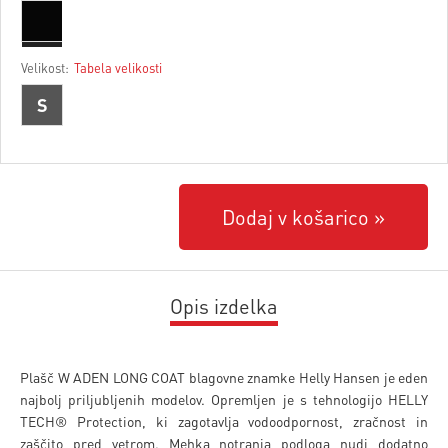
Velikost:
Tabela velikosti
S
Dodaj v košarico
Opis izdelka
Plašč W ADEN LONG COAT blagovne znamke Helly Hansen je eden
najbolj priljubljenih modelov. Opremljen je s tehnologijo HELLY
TECH® Protection, ki zagotavlja vodoodpornost, zračnost in
zaščito pred vetrom. Mehka notranja podloga nudi dodatno