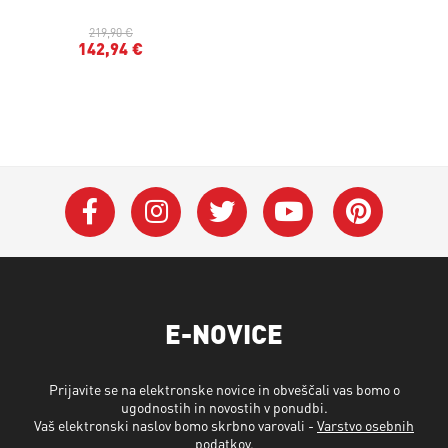
219,90 €
142,94 €
E-NOVICE
Prijavite se na elektronske novice in obveščali vas bomo o
ugodnostih in novostih v ponudbi.
Vaš elektronski naslov bomo skrbno varovali -
Varstvo osebnih
podatkov
.