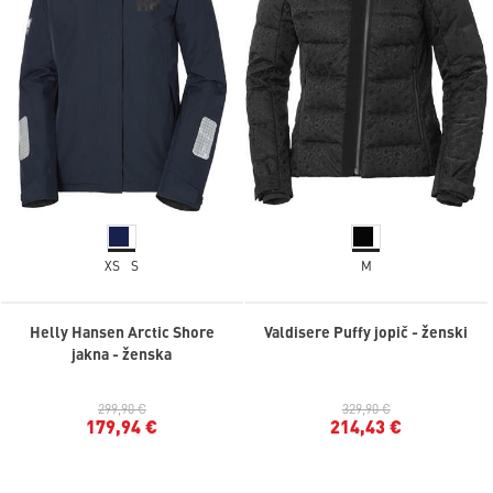
XS
S
M
Helly Hansen Arctic Shore
Valdisere Puffy jopič - ženski
jakna - ženska
299,90 €
329,90 €
179,94 €
214,43 €