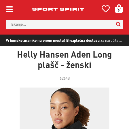
0
Vrhunske znamke na enem mestu!
Brezplačna dostava
za naročila nad
5
Helly Hansen Aden Long
plašč - ženski
62648