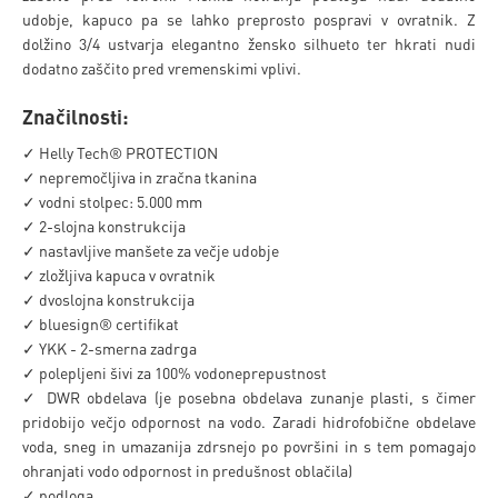
udobje, kapuco pa se lahko preprosto pospravi v ovratnik. Z
dolžino 3/4 ustvarja elegantno žensko silhueto ter hkrati nudi
dodatno zaščito pred vremenskimi vplivi.
Značilnosti:
✓ Helly Tech® PROTECTION
✓ nepremočljiva in zračna tkanina
✓ vodni stolpec: 5.000 mm
✓ 2-slojna konstrukcija
✓ nastavljive manšete za večje udobje
✓ zložljiva kapuca v ovratnik
✓ dvoslojna konstrukcija
✓ bluesign® certifikat
✓ YKK - 2-smerna zadrga
✓ polepljeni šivi za 100% vodoneprepustnost
✓ DWR obdelava (je posebna obdelava zunanje plasti, s čimer
pridobijo večjo odpornost na vodo. Zaradi hidrofobične obdelave
voda, sneg in umazanija zdrsnejo po površini in s tem pomagajo
ohranjati vodo odpornost in predušnost oblačila)
✓ podloga