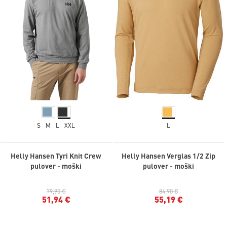
S
M
L
XXL
L
Helly Hansen Tyri Knit Crew
Helly Hansen Verglas 1/2 Zip
pulover - moški
pulover - moški
79,90 €
84,90 €
51,94 €
55,19 €