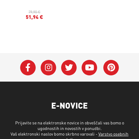
79,90 €
51,94 €
E-NOVICE
Prijavite se na elektronske novice in obveščali vas bomo o
ugodnostih in novostih v ponudbi.
Vaš elektronski naslov bomo skrbno varovali -
Varstvo osebnih