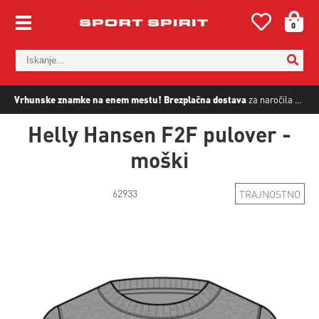
0
Vrhunske znamke na enem mestu!
Brezplačna dostava
za naročila nad
5
Helly Hansen F2F pulover -
moški
62933
TRAJNOSTNO