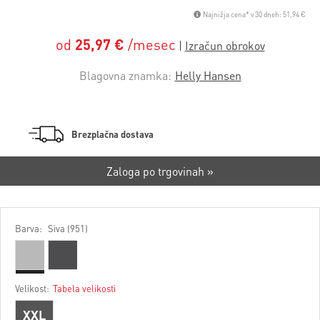
Najnižja cena* v 30 dneh: 51,94 €
od
25,97 €
/mesec
Blagovna znamka:
Helly Hansen
Brezplačna dostava
Zaloga po trgovinah »
Barva:
Siva (951)
Velikost:
Tabela velikosti
XXL