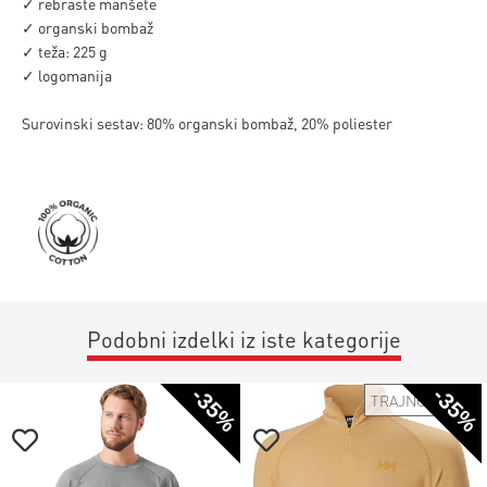
✓ rebraste manšete
✓ organski bombaž
✓ teža: 225 g
✓ logomanija
Surovinski sestav: 80% organski bombaž, 20% poliester
Podobni izdelki iz iste kategorije
-35%
-35%
TRAJNOSTNO