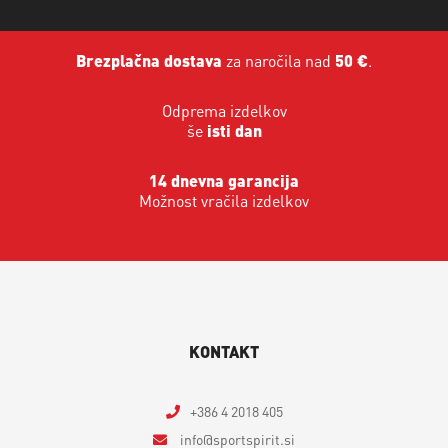
Brezplačna dostava
za naročila nad
50 €
.
Odprema izdelkov
še
isti dan
14 dnevna garancija
Možnost vračila izdelkov
KONTAKT
+386 4 2018 405
info
sportspirit.si