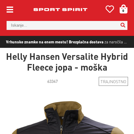
0
Vrhunske znamke na enem mestu!
Brezplačna dostava
za naročila nad
5
Helly Hansen Versalite Hybrid
Fleece jopa - moška
63347
TRAJNOSTNO