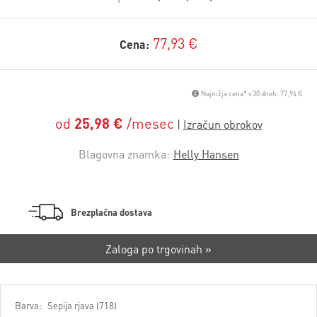
77,93 €
Cena:
Najnižja cena* v 30 dneh: 77,94 €
od
25,98 €
/mesec
Blagovna znamka:
Helly Hansen
Brezplačna dostava
Zaloga po trgovinah »
Barva:
Sepija rjava (718)