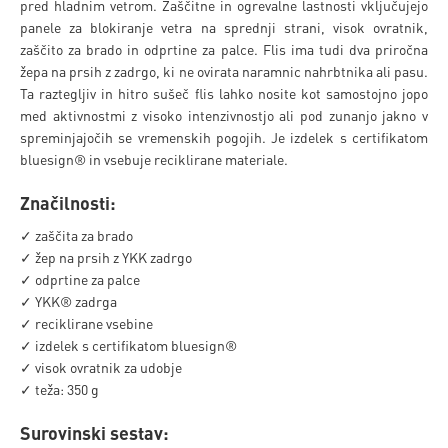
pred hladnim vetrom. Zaščitne in ogrevalne lastnosti vključujejo
panele za blokiranje vetra na sprednji strani, visok ovratnik,
zaščito za brado in odprtine za palce. Flis ima tudi dva priročna
žepa na prsih z zadrgo, ki ne ovirata naramnic nahrbtnika ali pasu.
Ta raztegljiv in hitro sušeč flis lahko nosite kot samostojno jopo
med aktivnostmi z visoko intenzivnostjo ali pod zunanjo jakno v
spreminjajočih se vremenskih pogojih. Je izdelek s certifikatom
bluesign® in vsebuje reciklirane materiale.
Značilnosti:
✓ zaščita za brado
✓ žep na prsih z YKK zadrgo
✓ odprtine za palce
✓ YKK® zadrga
✓ reciklirane vsebine
✓ izdelek s certifikatom bluesign®
✓ visok ovratnik za udobje
✓ teža: 350 g
Surovinski sestav: