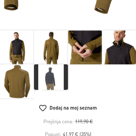
Dodaj na moj seznam
Prejšnja cena:
119,90 €
Popust:
41,97 € (35%)