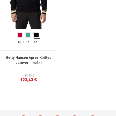
M
L
XL
XXL
Helly Hansen Apres Knitted
pulover - moški
189,90 €
123,43 €