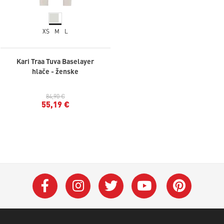
XS
M
L
Kari Traa Tuva Baselayer
hlače - ženske
84,90 €
55,19 €