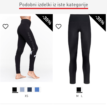
Podobni izdelki iz iste kategorije
-35%
-35%
XS
M
L