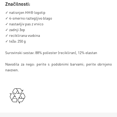
Značilnosti:
✓ natisnjen HH® logotip
✓ 4-smerno raztegljivo blago
✓ nastavljiv pas z vrvico
✓ zadnji žep
✓ reciklirana vsebina
✓ teža: 250 g
Surovinski sestav: 88% poliester (recikliran), 12% elastan
Navodila za nego: perite s podobnimi barvami; perite obrnjeno
navzven.