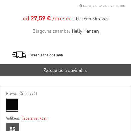
Najnižja cena* v 30 dneh: 55,18 €
od
27,59 €
/mesec
Blagovna znamka:
Helly Hansen
Brezplačna dostava
Zaloga po trgovinah »
Barva:
Črna (990)
Velikost:
Tabela velikosti
XS