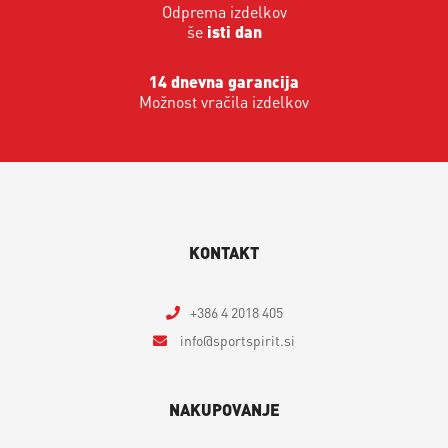
Odprema izdelkov
še
isti dan
14 dnevna garancija
Možnost vračila izdelkov
KONTAKT
+386 4 2018 405
info
sportspirit.si
NAKUPOVANJE