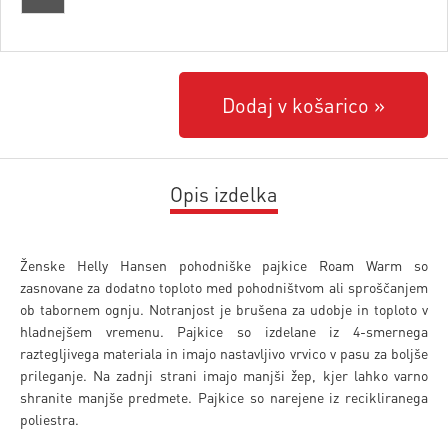
Dodaj v košarico
Opis izdelka
Ženske Helly Hansen pohodniške pajkice Roam Warm so
zasnovane za dodatno toploto med pohodništvom ali sproščanjem
ob tabornem ognju. Notranjost je brušena za udobje in toploto v
hladnejšem vremenu. Pajkice so izdelane iz 4-smernega
raztegljivega materiala in imajo nastavljivo vrvico v pasu za boljše
prileganje. Na zadnji strani imajo manjši žep, kjer lahko varno
shranite manjše predmete. Pajkice so narejene iz recikliranega
poliestra.