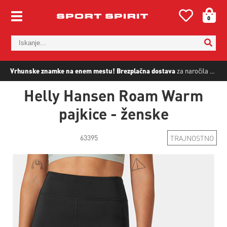
0
Vrhunske znamke na enem mestu!
Brezplačna dostava
za naročila nad
5
Helly Hansen Roam Warm
pajkice - ženske
63395
TRAJNOSTNO