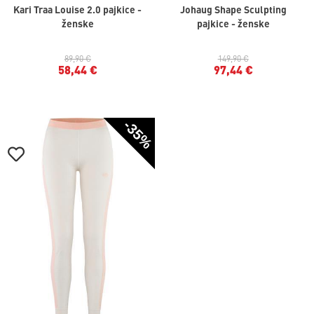
Kari Traa Louise 2.0 pajkice -
Johaug Shape Sculpting
ženske
pajkice - ženske
89,90 €
149,90 €
58,44 €
97,44 €
-35%