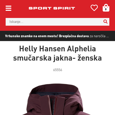
0
Vrhunske znamke na enem mestu!
Brezplačna dostava
za naročila nad
5
Helly Hansen Alphelia
smučarska jakna- ženska
65556