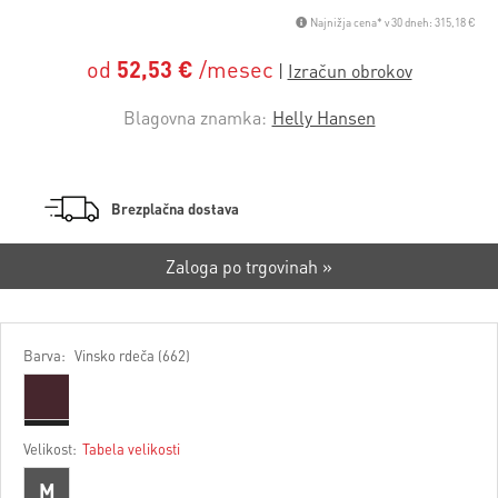
Najnižja cena* v 30 dneh: 315,18 €
od
52,53 €
/mesec
Blagovna znamka:
Helly Hansen
Brezplačna dostava
Zaloga po trgovinah »
Barva:
Vinsko rdeča (662)
Velikost:
Tabela velikosti
M