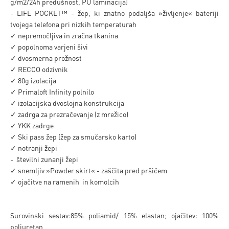
g/m2/24h predušnost, PU laminacija)
- LIFE POCKET™ - žep, ki znatno podaljša »življenje« bateriji
tvojega telefona pri nizkih temperaturah
✓ nepremočljiva in zračna tkanina
✓ popolnoma varjeni šivi
✓ dvosmerna prožnost
✓ RECCO odzivnik
✓ 80g izolacija
✓ Primaloft Infinity polnilo
✓ izolacijska dvoslojna konstrukcija
✓ zadrga za prezračevanje (z mrežico)
✓ YKK zadrge
✓ Ski pass žep (žep za smučarsko karto)
✓ notranji žepi
- številni zunanji žepi
✓ snemljiv »Powder skirt« - zaščita pred pršičem
✓ ojačitve na ramenih in komolcih
Surovinski sestav:85% poliamid/ 15% elastan; ojačitev: 100%
poliuretan