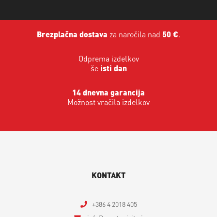
Brezplačna dostava
za naročila nad
50 €
.
Odprema izdelkov
še
isti dan
14 dnevna garancija
Možnost vračila izdelkov
KONTAKT
+386 4 2018 405