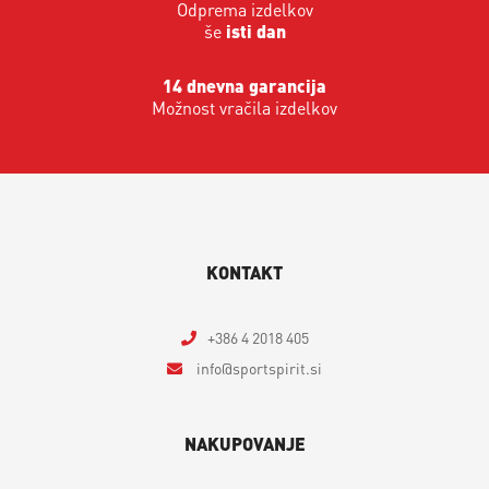
Odprema izdelkov
še
isti dan
14 dnevna garancija
Možnost vračila izdelkov
KONTAKT
+386 4 2018 405
info
sportspirit.si
NAKUPOVANJE