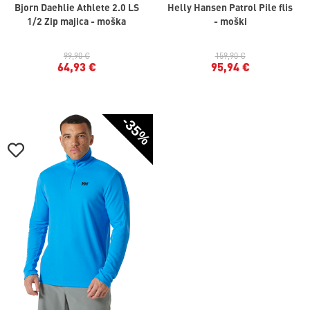
Bjorn Daehlie Athlete 2.0 LS
Helly Hansen Patrol Pile flis
1/2 Zip majica - moška
- moški
99,90 €
159,90 €
64,93 €
95,94 €
-35%