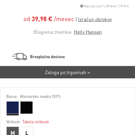
Najnižja cena* v 30 dneh: 119,94 €
od
39,98 €
/mesec
Blagovna znamka:
Helly Hansen
Brezplačna dostava
Zaloga po trgovinah »
Barva:
Mornarsko modra (597)
Velikost:
Tabela velikosti
M
L