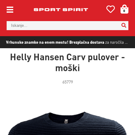
0
Vrhunske znamke na enem mestu!
Brezplačna dostava
za naročila nad
5
Helly Hansen Carv pulover -
moški
65779