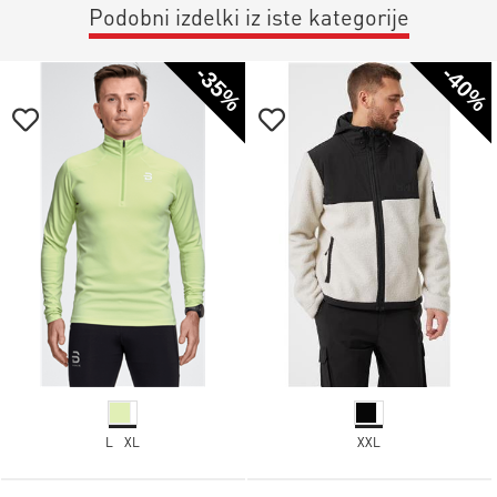
Podobni izdelki iz iste kategorije
-35%
-40%
L
XL
XXL