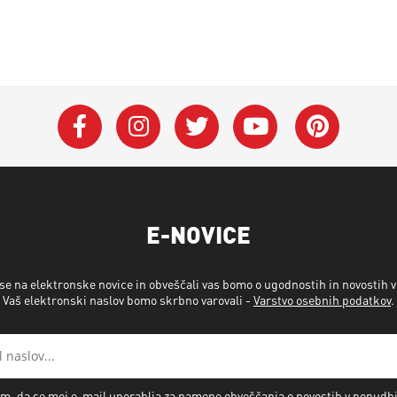
E-NOVICE
 se na elektronske novice in obveščali vas bomo o ugodnostih in novostih 
Vaš elektronski naslov bomo skrbno varovali -
Varstvo osebnih podatkov
.
m, da se moj e-mail uporablja za namene obveščanja o novostih v ponudb