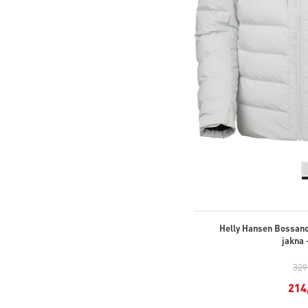
Helly Hansen Bossano
jakna 
329
214