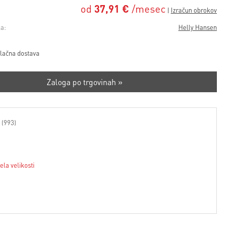
od
37,91 €
/mesec
a:
Helly Hansen
lačna dostava
Zaloga po trgovinah »
 (993)
ela velikosti