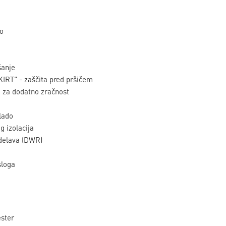
o
šanje
IRT" - zaščita pred pršičem
 za dodatno zračnost
lado
 izolacija
delava (DWR)
sloga
ester