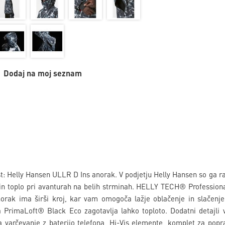
Dodaj na moj seznam
 Helly Hansen ULLR D Ins anorak. V podjetju Helly Hansen so ga raz
 in toplo pri avanturah na belih strminah. HELLY TECH® Profession
rak ima širši kroj, kar vam omogoča lažje oblačenje in slačenje,
ja PrimaLoft® Black Eco zagotavlja lahko toploto. Dodatni detajli 
 varčevanje z baterijo telefona, Hi-Vis elemente, komplet za poprav