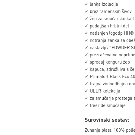
✓ lahka izolacija
✓ brez ramenskih šivov
✓ žep za smučarsko kart
✓ podaljšan hrbtni del
✓ natisnjen logotip HH®
✓ notranja zanka za obe
✓ nastavljiv "POWDER SK
✓ prezračevalne odprtine
✓ spredaj kenguru žep
✓ kapuca, združljiva s če
✓ Primaloft Black Eco 40g
✓ trajna vodoodbojna ob
✓ ULLR kolekcija
✓ za smučarje prostega 
✓ freeride smučanje
Surovinski sestav:
Zunanja plast: 100% poli