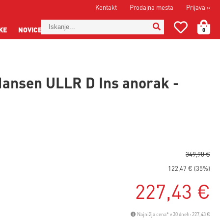
Kontakt
Prodajna mesta
Prijava
»
KE
NOVICE
0
Hansen ULLR D Ins anorak -
349,90 €
122,47 € (35%)
227,43 €
Najnižja cena* v 30 dneh: 227,43 €