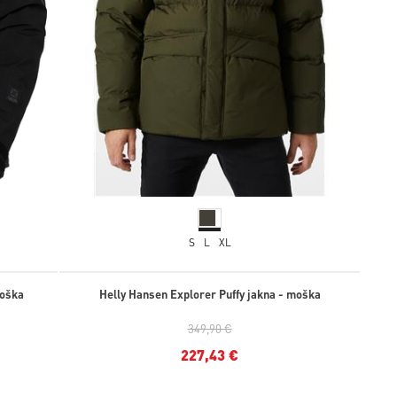
S
L
XL
moška
Helly Hansen Explorer Puffy jakna - moška
349,90 €
227,43 €