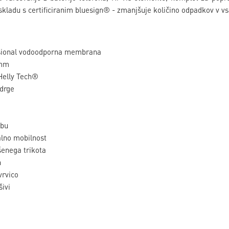
 skladu s certificiranim bluesign® - zmanjšuje količino odpadkov v 
ional vodoodporna membrana
 mm
 Helly Tech®
drge
obu
alno mobilnost
šenega trikota
h
vrvico
ivi