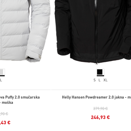
L
S
L
XL
va Puffy 2.0 smučarska
Helly Hansen Powdreamer 2.0 jakna - 
- moška
379,90 €
,90 €
246,93 €
,43 €