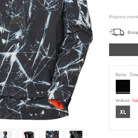
Blagovna znamk
Brezp
Barva:
Črna
Velikost:
Tab
XL