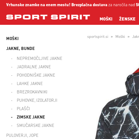
Vrhunske znamke na enem mestu!
Brezplačna dostava
za naročila nad
5
MOŠKI
ŽENSKE
sportspirit.si
Moški
Jak
MOŠKI
JAKNE, BUNDE
NEPREMOČLJIVE JAKNE
JADRALNE JAKNE
POHODNIŠKE JAKNE
LAHKE JAKNE
BREZROKAVNIKI
PUHOVKE, IZOLATORJI
PLAŠČI
ZIMSKE JAKNE
SMUČARSKE JAKNE
PULOVERJI, JOPE