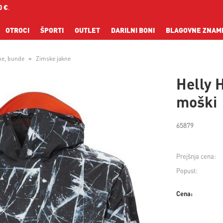
0 €
.
OTROCI
ŠPORTI
OUTLET
DARILNI BONI
BLAGOVNE ZNAM
ne, bunde
Zimske jakne
Helly 
moški
65879
Prejšnja cena:
Popust:
Cena: