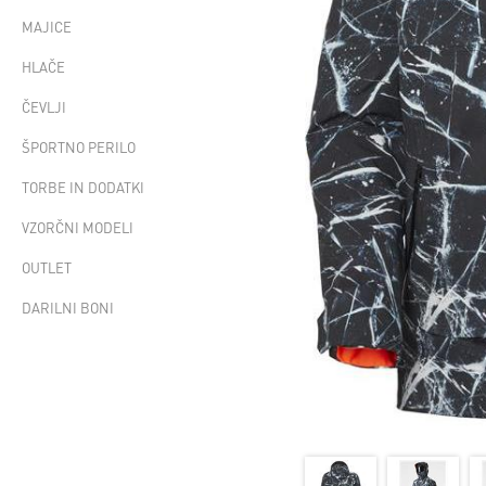
MAJICE
HLAČE
ČEVLJI
ŠPORTNO PERILO
TORBE IN DODATKI
VZORČNI MODELI
OUTLET
DARILNI BONI