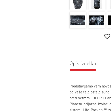
Opis izdelka
Predstavljamo vam novost:
bo vaše telo ostalo suho
pred vetrom. ULLR D ano
Planetu prijazna izolaci
sistem, Life Pocket+™ za