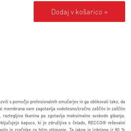
Dodaj v košarico
vili s pomočjo profesionalnih smučarjev in ga oblikovali tako, da
al membrana vam zagotavlja vodotesno/zračno zaščito in zaščito
 raztegljiva tkanina pa zgotavlja maksimalno svobodo gibanja.
vključujejo kapuco, ki je združljiva s čelado, RECCO® reševalni
ilo in zračnike za hitro ohlajanje. Ta jakna je izdelana iz 80 %