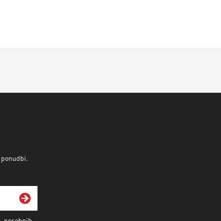
v ponudbi.
i, posebnih