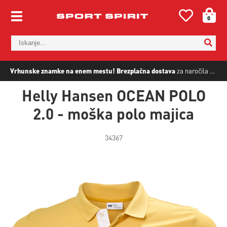
0
Vrhunske znamke na enem mestu!
Brezplačna dostava
za naročila nad
5
Helly Hansen OCEAN POLO
2.0 - moška polo majica
34367