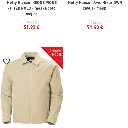
Helly Hansen KEDGE PIQUE
Helly Hansen Awe Hiker DWR
FITTED POLO - moška polo
čevlji - moški
majica
79,90 €
109,90 €
51,93 €
71,43 €
-35%
VZORČNI
MODEL