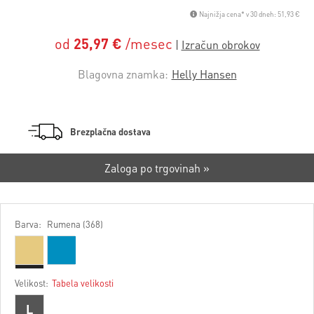
Najnižja cena* v 30 dneh: 51,93 €
od
25,97 €
/mesec
Blagovna znamka:
Helly Hansen
Brezplačna dostava
Zaloga po trgovinah »
Barva:
Rumena (368)
Velikost:
Tabela velikosti
L