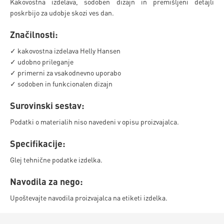
Kakovostna izdelava, sodoben dizajn in premišljeni detajli
poskrbijo za udobje skozi ves dan.
Značilnosti:
✓ kakovostna izdelava Helly Hansen
✓ udobno prileganje
✓ primerni za vsakodnevno uporabo
✓ sodoben in funkcionalen dizajn
Surovinski sestav:
Podatki o materialih niso navedeni v opisu proizvajalca.
Specifikacije:
Glej tehnične podatke izdelka.
Navodila za nego:
Upoštevajte navodila proizvajalca na etiketi izdelka.