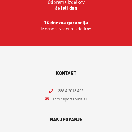
Odprema izdelkov
še
isti dan
14 dnevna garancija
Možnost vračila izdelkov
KONTAKT
+386 4 2018 405
info
sportspirit.si
NAKUPOVANJE