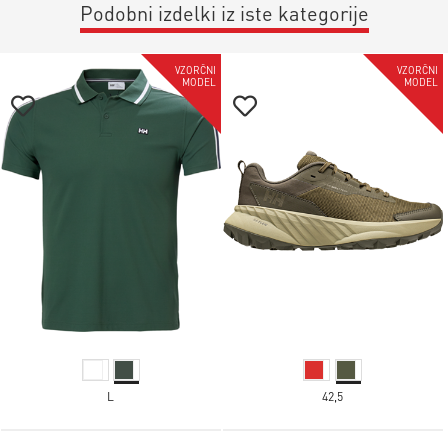
Podobni izdelki iz iste kategorije
-35%
-35%
VZORČNI
VZORČNI
MODEL
MODEL
L
42,5