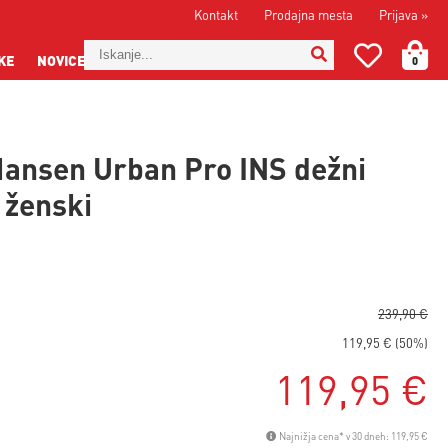
Kontakt
Prodajna mesta
Prijava
»
KE
NOVICE
0
Hansen Urban Pro INS dežni
 ženski
239,90 €
119,95 € (50%)
119,95 €
Najnižja cena* v 30 dneh: 119,95 €