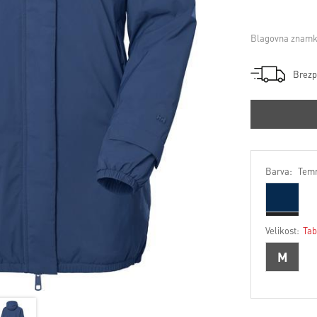
Blagovna znamk
Brezp
Barva:
Temn
Velikost:
Tab
M