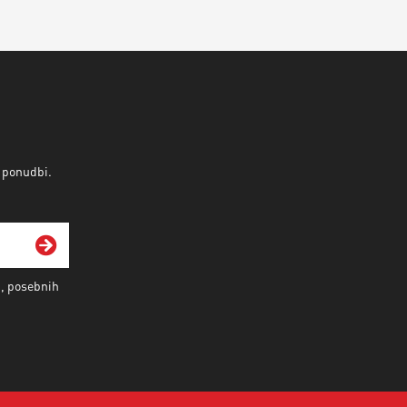
v ponudbi.
i, posebnih