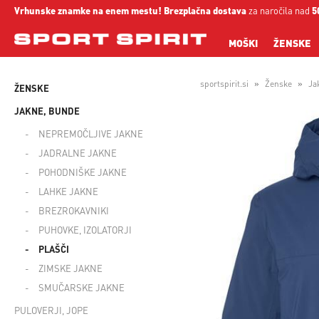
Vrhunske znamke na enem mestu!
Brezplačna dostava
za naročila nad
5
MOŠKI
ŽENSKE
sportspirit.si
Ženske
Ja
ŽENSKE
JAKNE, BUNDE
NEPREMOČLJIVE JAKNE
JADRALNE JAKNE
POHODNIŠKE JAKNE
LAHKE JAKNE
BREZROKAVNIKI
PUHOVKE, IZOLATORJI
PLAŠČI
ZIMSKE JAKNE
SMUČARSKE JAKNE
PULOVERJI, JOPE