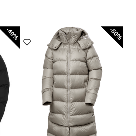
-40%
-50%