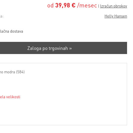
od
39,98 €
/mesec
a:
Helly Hansen
lačna dostava
Zaloga po trgovinah »
o modra (584)
ela velikosti