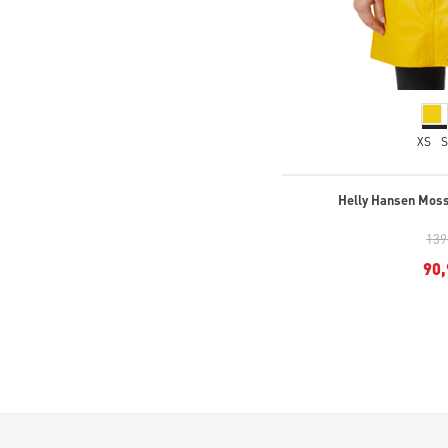
XS
Helly Hansen Moss
139
90,