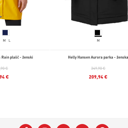
S
M
L
M
 Rain plašč - ženski
Helly Hansen Aurora parka - žensk
,90 €
349,90 €
94 €
209,94 €