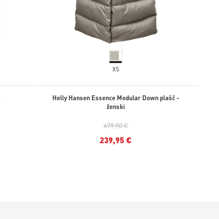
XS
a
Helly Hansen Essence Modular Down plašč -
ženski
479,90 €
239,95 €