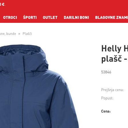
0 €
.
OTROCI
ŠPORTI
OUTLET
DARILNI BONI
BLAGOVNE ZNAM
kne, bunde
Plašči
Helly 
plašč -
53846
Prejšnja cena:
Popust:
Cena: