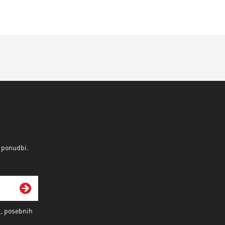
v ponudbi.
i, posebnih