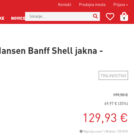
Kontakt
Prodajna mesta
Prijava
»
KE
NOVICE
0
Hansen Banff Shell jakna -
TRAJNOSTNO
199,90 €
69,97 € (35%)
129,93 €
Najnižja cena* v 30 dneh: 129,93 €