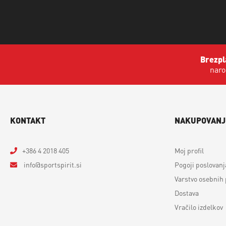
Brezpl
naro
KONTAKT
NAKUPOVANJ
+386 4 2018 405
Moj profil
info
sportspirit.si
Pogoji poslovanj
Varstvo osebnih
Dostava
Vračilo izdelkov