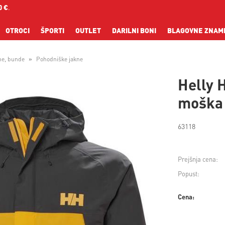
0 €
.
OTROCI
ŠPORTI
OUTLET
DARILNI BONI
BLAGOVNE ZNAM
ne, bunde
Pohodniške jakne
Helly 
moška
63118
Prejšnja cena:
Popust:
Cena: