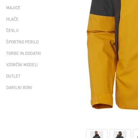
MAJICE
HLAČE
ČEVLJI
ŠPORTNO PERILO
TORBE IN DODATKI
VZORČNI MODELI
OUTLET
DARILNI BONI