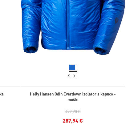
S
XL
ka
Helly Hansen Odin Everdown izolator s kapuco -
moški
479,90 €
287,94 €