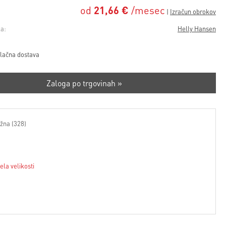
od
21,66 €
/mesec
a:
Helly Hansen
lačna dostava
Zaloga po trgovinah »
žna (328)
ela velikosti