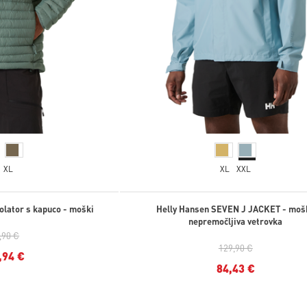
XL
XL
XXL
zolator s kapuco - moški
Helly Hansen SEVEN J JACKET - moš
nepremočljiva vetrovka
,90 €
129,90 €
,94 €
84,43 €