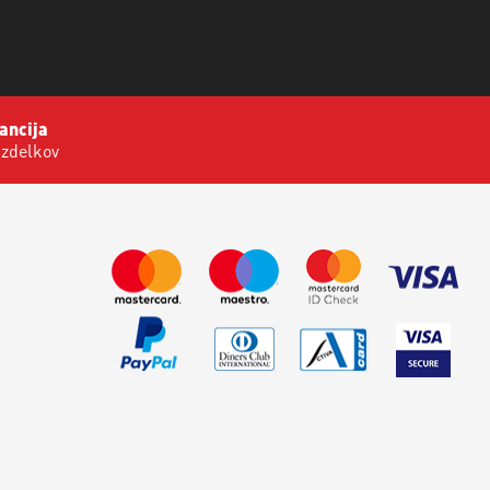
ancija
izdelkov