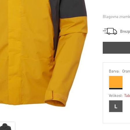
Blagovna znamk
Brezp
Barva:
Oran
Velikost:
Tab
L