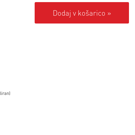
Dodaj v košarico
liran)