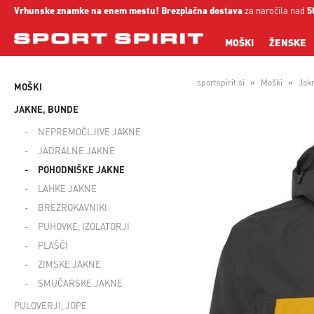
Vrhunske znamke na enem mestu!
Brezplačna dostava
za naročila nad
5
MOŠKI
ŽENSKE
sportspirit.si
Moški
Jak
MOŠKI
JAKNE, BUNDE
NEPREMOČLJIVE JAKNE
JADRALNE JAKNE
POHODNIŠKE JAKNE
LAHKE JAKNE
BREZROKAVNIKI
PUHOVKE, IZOLATORJI
PLAŠČI
ZIMSKE JAKNE
SMUČARSKE JAKNE
PULOVERJI, JOPE