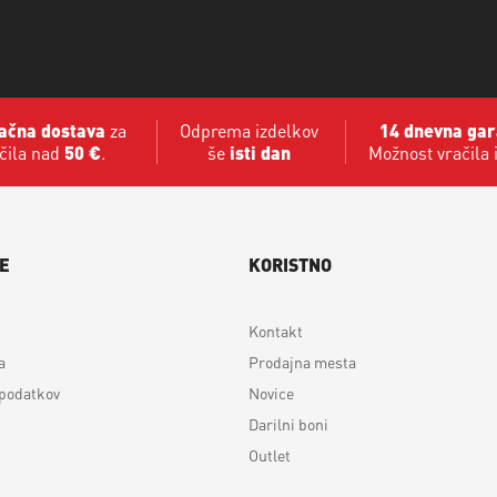
ačna dostava
za
Odprema izdelkov
14 dnevna gar
čila nad
50 €
.
še
isti dan
Možnost vračila 
E
KORISTNO
Kontakt
a
Prodajna mesta
 podatkov
Novice
Darilni boni
Outlet