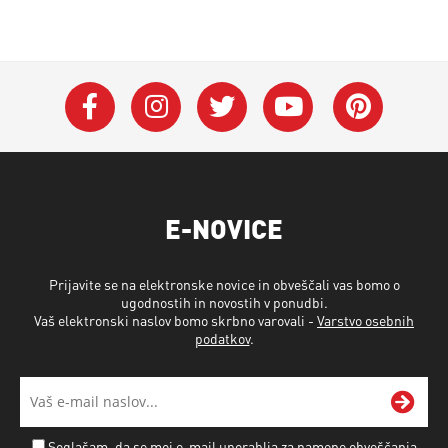
E-NOVICE
Prijavite se na elektronske novice in obveščali vas bomo o
ugodnostih in novostih v ponudbi.
Vaš elektronski naslov bomo skrbno varovali -
Varstvo osebnih
podatkov
.
Soglašam, da se moj e-mail uporablja za namene obveščanja