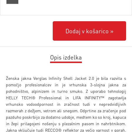
Dodaj v košarico
Opis izdelka
Ženska jakna Verglas Infinity Shell Jacket 2.0 je bila razvita s
pomočjo profesionalcev in je vrhunska 3-slojna jakna za
pohodništvo, alpinizem in turno smuko. Z uporabo tehnologij
HELLY TECH® Professional in LIFA INFINITY™ zagotavlja
vrhunsko vodoodpornost in zračnost tudi v nepredvidljivih
razmerah z dežjem, vetrom ali snegom. Odprtine za zračenje pod
pazduho poskrbijo za dodatno udobje, medtem ko so kroj, kapuca
in žepi prilagojeni nošenju s plezalnim pasom in nahrbtnikom.
Jakna vključuje tudi RECCO® reflektor za večjo varnost v gorah.