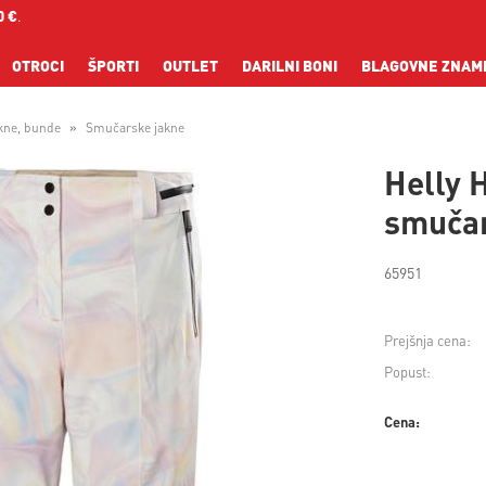
0 €
.
OTROCI
ŠPORTI
OUTLET
DARILNI BONI
BLAGOVNE ZNAM
kne, bunde
Smučarske jakne
Helly 
smučar
65951
Prejšnja cena:
Popust:
Cena: