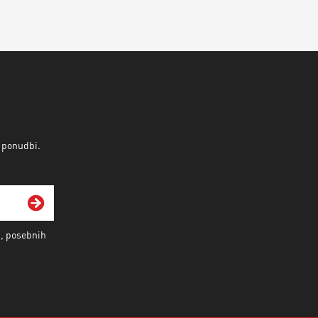
v ponudbi.
i, posebnih