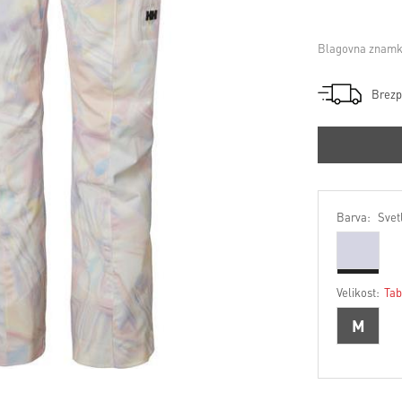
Blagovna znamk
Brezp
Barva:
Svetl
Velikost:
Tab
M