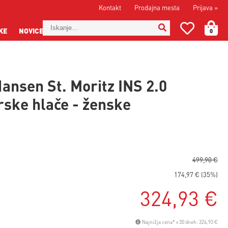
Kontakt
Prodajna mesta
Prijava
»
KE
NOVICE
0
Hansen St. Moritz INS 2.0
ske hlače - ženske
499,90 €
174,97 € (35%)
324,93 €
Najnižja cena* v 30 dneh: 324,93 €