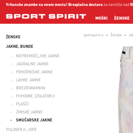
Vrhunske znamke na enem mestu!
Brezplačna dostava
za naročila nad
5
MOŠKI
ŽENSKE
sportspirit.si
Ženske
Ja
ŽENSKE
JAKNE, BUNDE
NEPREMOČLJIVE JAKNE
JADRALNE JAKNE
POHODNIŠKE JAKNE
LAHKE JAKNE
BREZROKAVNIKI
PUHOVKE, IZOLATORJI
PLAŠČI
ZIMSKE JAKNE
SMUČARSKE JAKNE
PULOVERJI, JOPE