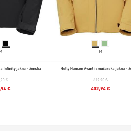
M
M
a Infinity jakna - ženska
Helly Hansen Avanti smučarska jakna - 
,90 €
619,90 €
,94 €
402,94 €