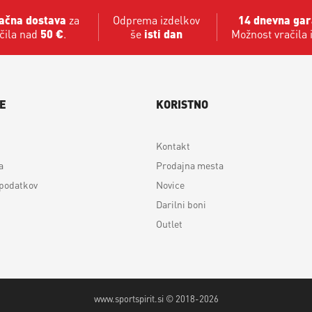
ačna dostava
za
Odprema izdelkov
14 dnevna gar
čila nad
50 €
.
še
isti dan
Možnost vračila 
E
KORISTNO
Kontakt
a
Prodajna mesta
 podatkov
Novice
Darilni boni
Outlet
www.sportspirit.si © 2018-2026