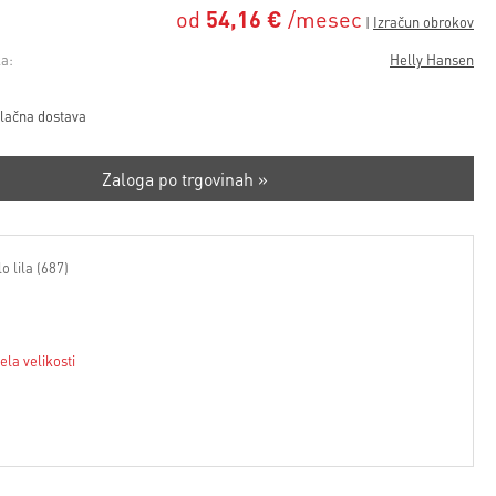
od
54,16 €
/mesec
a:
Helly Hansen
lačna dostava
Zaloga po trgovinah »
o lila (687)
ela velikosti