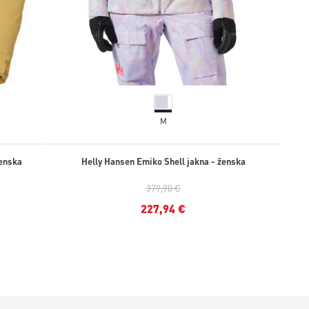
M
ženska
Helly Hansen Emiko Shell jakna - ženska
379,90 €
227,94 €