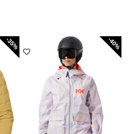
-35%
-40%