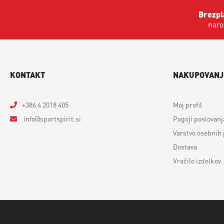
Brezpl
naro
KONTAKT
NAKUPOVANJ
+386 4 2018 405
Moj profil
info
sportspirit.si
Pogoji poslovanj
Varstvo osebnih
Dostava
Vračilo izdelkov