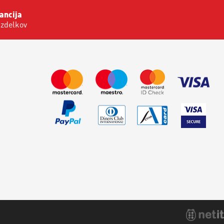
ancija
izdelkov