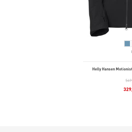
Helly Hansen Motionist
549
329